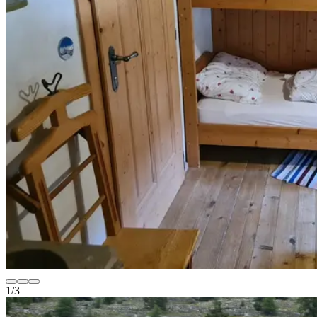
1
/
3