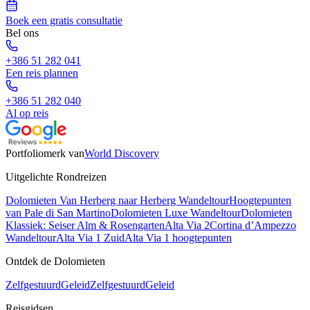
Boek een gratis consultatie
Bel ons
+386 51 282 041
Een reis plannen
+386 51 282 040
Al op reis
Portfoliomerk van
World Discovery
Uitgelichte Rondreizen
Dolomieten Van Herberg naar Herberg Wandeltour
Hoogtepunten
van Pale di San Martino
Dolomieten Luxe Wandeltour
Dolomieten
Klassiek: Seiser Alm & Rosengarten
Alta Via 2
Cortina d’Ampezzo
Wandeltour
Alta Via 1 Zuid
Alta Via 1 hoogtepunten
Ontdek de Dolomieten
Zelfgestuurd
Geleid
Zelfgestuurd
Geleid
Reisgidsen