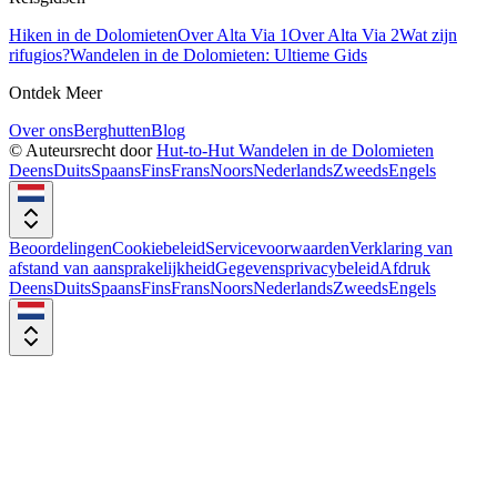
Hiken in de Dolomieten
Over Alta Via 1
Over Alta Via 2
Wat zijn
rifugios?
Wandelen in de Dolomieten: Ultieme Gids
Ontdek Meer
Over ons
Berghutten
Blog
© Auteursrecht door
Hut-to-Hut Wandelen in de Dolomieten
Deens
Duits
Spaans
Fins
Frans
Noors
Nederlands
Zweeds
Engels
Beoordelingen
Cookiebeleid
Servicevoorwaarden
Verklaring van
afstand van aansprakelijkheid
Gegevensprivacybeleid
Afdruk
Deens
Duits
Spaans
Fins
Frans
Noors
Nederlands
Zweeds
Engels