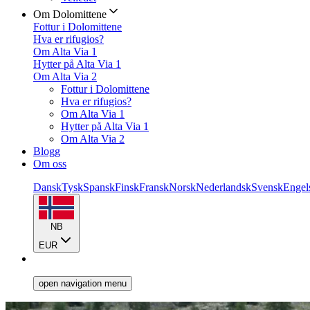
Om Dolomittene
Fottur i Dolomittene
Hva er rifugios?
Om Alta Via 1
Hytter på Alta Via 1
Om Alta Via 2
Fottur i Dolomittene
Hva er rifugios?
Om Alta Via 1
Hytter på Alta Via 1
Om Alta Via 2
Blogg
Om oss
Dansk
Tysk
Spansk
Finsk
Fransk
Norsk
Nederlandsk
Svensk
Engel
NB
EUR
open navigation menu