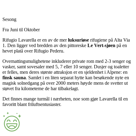
Sesong
Fra Juni til Oktober
Rifugio Lavarella er en av de mer
luksuriøse
rifugiene på Alta Via
1. Den ligger ved bredden av den pittoreske
Le Vert-sjøen
på en
hevet platå over Rifugio Pederu.
Overnattingsmulighetene inkluderer private rom med 2-3 senger og
vasker, samt sovesaler med 5, 7 eller 10 senger. Dusjer og toaletter
er felles, men deres største attraksjon er en sjeldenhet i Alpene: en
finsk sauna
. Samlet i en liten separat hytte kan besøkende nyte en
magisk solnedgang på over 2000 meters høyde mens de svetter ut
støvet fra kilometerne de har tilbakelagt.
Det finnes mange turmål i nærheten, noe som gjør Lavarella til en
favoritt blant friluftsentusiaster.