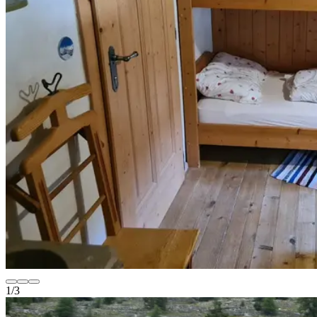
1
/
3