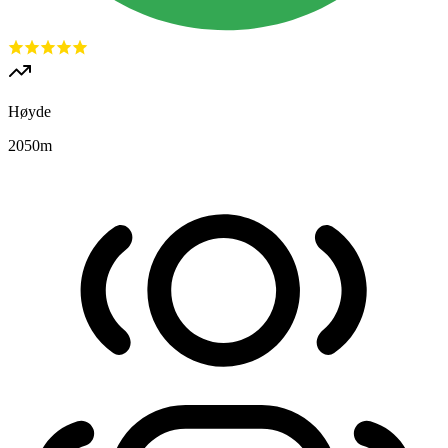
Høyde
2050
m