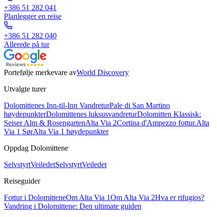
+386 51 282 041
Planlegger en reise
+386 51 282 040
Allerede på tur
Portefølje merkevare av
World Discovery
Utvalgte turer
Dolomittenes Inn-til-Inn Vandretur
Pale di San Martino
høydepunkter
Dolomittenes luksusvandretur
Dolomitten Klassisk:
Seiser Alm & Rosengarten
Alta Via 2
Cortina d'Ampezzo fottur.
Alta
Via 1 Sør
Alta Via 1 høydepunkter
Oppdag Dolomittene
Selvstyrt
Veiledet
Selvstyrt
Veiledet
Reiseguider
Fottur i Dolomittene
Om Alta Via 1
Om Alta Via 2
Hva er rifugios?
Vandring i Dolomittene: Den ultimate guiden