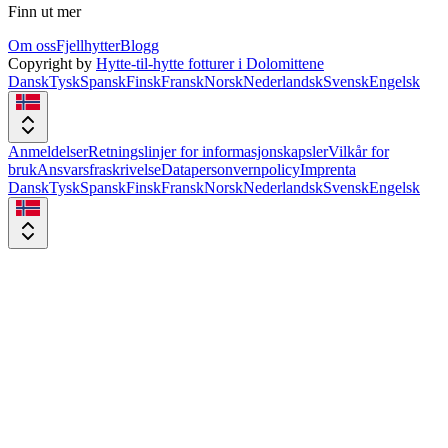
Finn ut mer
Om oss
Fjellhytter
Blogg
Copyright by
Hytte-til-hytte fotturer i Dolomittene
Dansk
Tysk
Spansk
Finsk
Fransk
Norsk
Nederlandsk
Svensk
Engelsk
Anmeldelser
Retningslinjer for informasjonskapsler
Vilkår for
bruk
Ansvarsfraskrivelse
Datapersonvernpolicy
Imprenta
Dansk
Tysk
Spansk
Finsk
Fransk
Norsk
Nederlandsk
Svensk
Engelsk