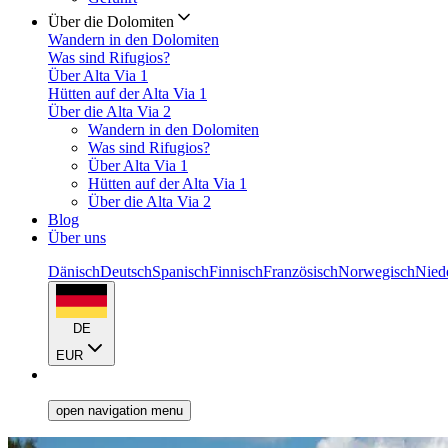
Über die Dolomiten
Wandern in den Dolomiten
Was sind Rifugios?
Über Alta Via 1
Hütten auf der Alta Via 1
Über die Alta Via 2
Wandern in den Dolomiten
Was sind Rifugios?
Über Alta Via 1
Hütten auf der Alta Via 1
Über die Alta Via 2
Blog
Über uns
Dänisch
Deutsch
Spanisch
Finnisch
Französisch
Norwegisch
Nied
DE
EUR
open navigation menu