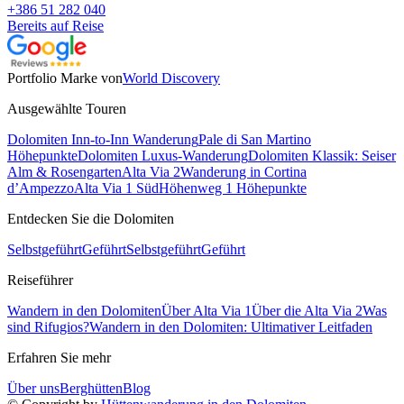
+386 51 282 040
Bereits auf Reise
Portfolio Marke von
World Discovery
Ausgewählte Touren
Dolomiten Inn-to-Inn Wanderung
Pale di San Martino
Höhepunkte
Dolomiten Luxus-Wanderung
Dolomiten Klassik: Seiser
Alm & Rosengarten
Alta Via 2
Wanderung in Cortina
d’Ampezzo
Alta Via 1 Süd
Höhenweg 1 Höhepunkte
Entdecken Sie die Dolomiten
Selbstgeführt
Geführt
Selbstgeführt
Geführt
Reiseführer
Wandern in den Dolomiten
Über Alta Via 1
Über die Alta Via 2
Was
sind Rifugios?
Wandern in den Dolomiten: Ultimativer Leitfaden
Erfahren Sie mehr
Über uns
Berghütten
Blog