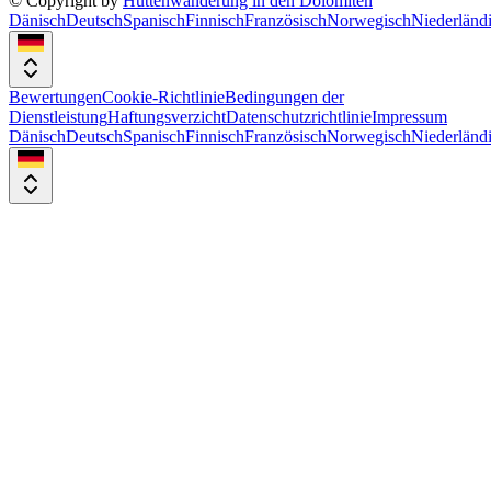
© Copyright by
Hüttenwanderung in den Dolomiten
Dänisch
Deutsch
Spanisch
Finnisch
Französisch
Norwegisch
Niederländ
Bewertungen
Cookie-Richtlinie
Bedingungen der
Dienstleistung
Haftungsverzicht
Datenschutzrichtlinie
Impressum
Dänisch
Deutsch
Spanisch
Finnisch
Französisch
Norwegisch
Niederländ