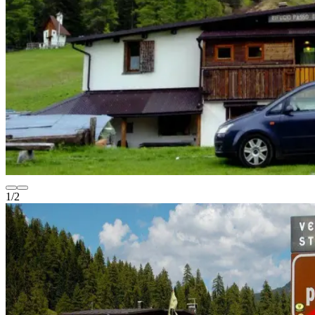
1
/
2