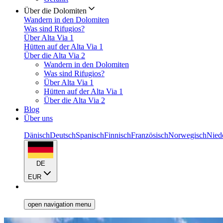
Über die Dolomiten
Wandern in den Dolomiten
Was sind Rifugios?
Über Alta Via 1
Hütten auf der Alta Via 1
Über die Alta Via 2
Wandern in den Dolomiten
Was sind Rifugios?
Über Alta Via 1
Hütten auf der Alta Via 1
Über die Alta Via 2
Blog
Über uns
Dänisch
Deutsch
Spanisch
Finnisch
Französisch
Norwegisch
Nied
DE
EUR
open navigation menu