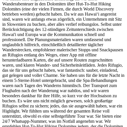
Wanderabenteuer in den Dolomiten über Hut-To-Hut Hiking
Dolomites (eine der vielen Firmen, die durch World Discovery
betrieben werden) gebucht haben. Da wir aus Hawai‘i angereist
sind, waren wir anfangs etwas zögerlich, ein Unternehmen mit Sitz
in Slowenien zu buchen, aber alles verlief reibungslos. Selbst unter
Berücksichtigung des 12-stündigen Zeitunterschieds zwischen
Hawai'i und Europa war die Kommunikation schnell und
professionell. Die Planungsmaterialien waren umfassend und
unglaublich hilfreich, einschließlich detaillierter täglicher
Wanderstrecken, empfohlener malerischer Stopps und Snackpausen
an Rifugios entlang des Weges, einer App mit offline
herunterladbaren Karten, die auf unsere Routen zugeschnitten
waren, und klaren Wander- und Sicherheitsleitfäden. Jedes Rifugio,
das sie für uns gebucht haben, war fantastisch: sauber, einladend,
gut gelegen und voller Charme. Sie haben uns für die letzte Nacht in
einem 5-Sterne-Hotel untergebracht, und die Spa-Behandlungen
waren nach Tagen des Wanderns himmlisch. Der Transport zum
Flughafen nach der Wanderung war nahtlos, und wir waren
besonders dankbar für ihre Hilfe, so kurz vor der Hochsaison zu
buchen. Es wäre uns nicht möglich gewesen, solch großartige
Rifugios selbst zu sichern; jedes, das sie ausgewählt haben, war ein
Highlight. Wir fühlten uns während der gesamten Reise voll
unterstützt, obwohl es eine selbstgeführte Tour war. Sie bieten eine
24/7 Whatsapp-Nummer, was im Notfall angenehm war. Wir
empfehlen Hut-To-Hut Hiking Dolomites jedem, der die Dolomiten