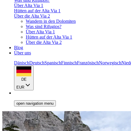
Was sind Rifugios?
Über Alta Via 1
Hütten auf der Alta Via 1
Über die Alta Via 2
Wandern in den Dolomiten
Was sind Rifugios?
Über Alta Via 1
Hütten auf der Alta Via 1
Über die Alta Via 2
Blog
Über uns
Dänisch
Deutsch
Spanisch
Finnisch
Französisch
Norwegisch
Nied
DE
EUR
open navigation menu