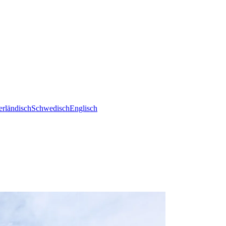
erländisch
Schwedisch
Englisch