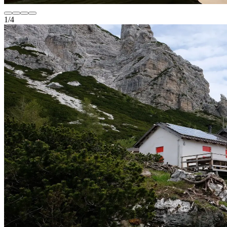
1
/
4