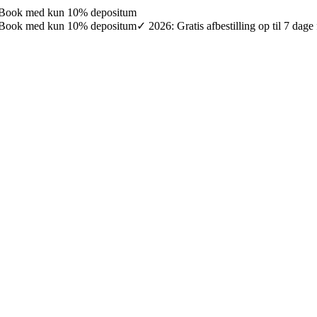
027: Book med kun 10% depositum
027: Book med kun 10% depositum
✓ 2026: Gratis afbestilling op til 7 da