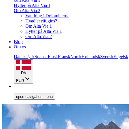
Om Alta Via 1
Hytter på Alta Via 1
Om Alta Via 2
Vandring i Dolomitterne
Hvad er rifugios?
Om Alta Via 1
Hytter på Alta Via 1
Om Alta Via 2
Blog
Om os
Dansk
Tysk
Spansk
Finsk
Fransk
Norsk
Hollandsk
Svensk
Engelsk
DA
EUR
open navigation menu