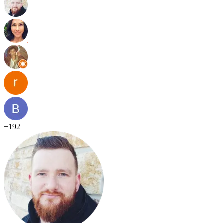
+
192