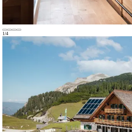
1
/
4