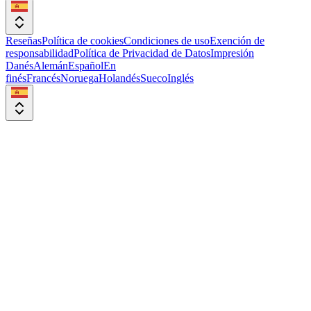
Reseñas
Política de cookies
Condiciones de uso
Exención de
responsabilidad
Política de Privacidad de Datos
Impresión
Danés
Alemán
Español
En
finés
Francés
Noruega
Holandés
Sueco
Inglés