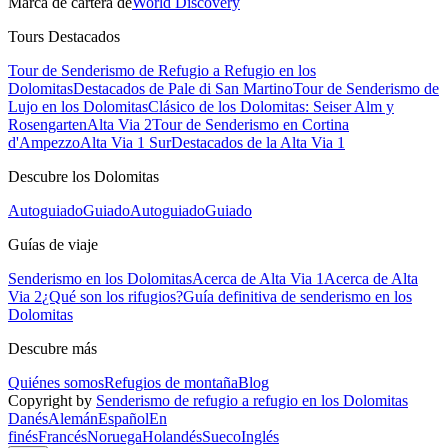
Marca de cartera de
World Discovery
Tours Destacados
Tour de Senderismo de Refugio a Refugio en los
Dolomitas
Destacados de Pale di San Martino
Tour de Senderismo de
Lujo en los Dolomitas
Clásico de los Dolomitas: Seiser Alm y
Rosengarten
Alta Via 2
Tour de Senderismo en Cortina
d'Ampezzo
Alta Via 1 Sur
Destacados de la Alta Via 1
Descubre los Dolomitas
Autoguiado
Guiado
Autoguiado
Guiado
Guías de viaje
Senderismo en los Dolomitas
Acerca de Alta Via 1
Acerca de Alta
Via 2
¿Qué son los rifugios?
Guía definitiva de senderismo en los
Dolomitas
Descubre más
Quiénes somos
Refugios de montaña
Blog
Copyright by
Senderismo de refugio a refugio en los Dolomitas
Danés
Alemán
Español
En
finés
Francés
Noruega
Holandés
Sueco
Inglés