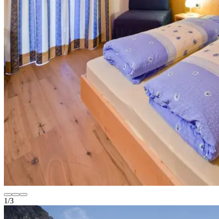
1
/
3