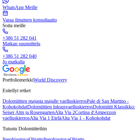
WhatsApp Meille
Varaa ilmainen konsultaatio
Soita meille
+386 51 282 041
Matkan suunnittelu
+386 51 282 040
Jo matkalla
Portfoliomerkki
World Discovery
Esitellyt retket
Dolomiittien majasta majalle vaelluskierros
Pale di San Martino -
Kohokohdat
Dolomiittien luksusvaelluskierros
Dolomiitit Klassikko:
Seiser Alm ja Rosengarten
Alta Via 2
Cortina d'Ampezzon
vaelluskierros
Alta Via 1 Etelä
Alta Via 1 - Kohokohdat
Tutustu Dolomiitteihin
Itseohjautuva
Ohjattu
Itseohjautuva
Ohjattu