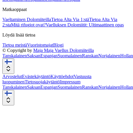
Matkaoppaat
Vaeltaminen Dolomiiteilla
Tietoa Alta Via 1:stä
Tietoa Alta Via
2:sta
Mitä rifugiot ovat?
Vaelluksen Dolomiitit: Ultimaattinen opas
Löydä lisää tietoa
Tietoa meistä
Vuoristomajat
Blogi
© Copyright by
Maja Maja Vaellus Dolomiiteilla
Tanskalainen
Saksan
Espanjan
Suomalainen
Ranskan
Norjalainen
Hollan
Arvostelut
Evästekäytäntö
Käyttöehdot
Vastuusta
luopuminen
Tietosuojakäytäntö
Impressum
Tanskalainen
Saksan
Espanjan
Suomalainen
Ranskan
Norjalainen
Hollan