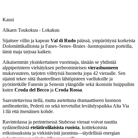
Kausi
Alkaen Toukokuu - Lokakuu
Sijaitsee villin ja kapean
Val di Rudo
päässä, ympäröitynä korkeista
Dolomiittikallioista ja Fanes–Senes–Braies -luontopuiston porteilla,
tämä maja tarjoaa kaiken.
Aikaisemmin yksinkertainen vuorimaja, tänään se yhdistää
alppiperinteen viehätyksen perheomisteisen
vierashuoneen
mukavuuteen, tarjoten viihtyisiä huoneita jopa 42 vieraalle. Sen
sijainti tekee siitä ihanteellisen lähtöpisteen vaelluksille ja
pyöräretkille Fanesin ja Senesin ylängöille sekä ikonisiin huippuihin
kuten
Croda del Becco
ja
Croda Rossa
.
Saavutettavissa tiellä, mutta asetettuna dramaattiseen luonnon
amfiteatteriin, Pederü on sekä tervetullut levähdyspaikka Alta Via
1:llä että itsenäinen kohde.
Ravintolassa ja perinteisessä
Stubessa
vieraat voivat nauttia
sydämellisistä
etelätirolilaisista ruoista
, kotitekoisista
erikoisuuksista ja virkistävistä juomista—täydellisiä energian