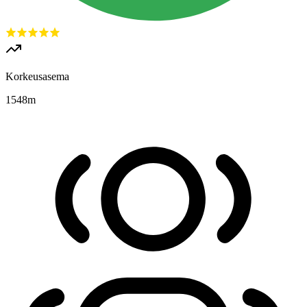
Korkeusasema
1548
m