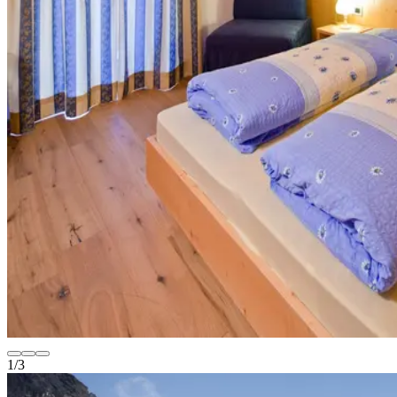
1
/
3