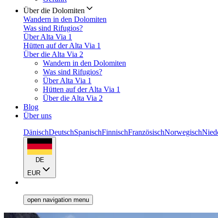
Über die Dolomiten
Wandern in den Dolomiten
Was sind Rifugios?
Über Alta Via 1
Hütten auf der Alta Via 1
Über die Alta Via 2
Wandern in den Dolomiten
Was sind Rifugios?
Über Alta Via 1
Hütten auf der Alta Via 1
Über die Alta Via 2
Blog
Über uns
Dänisch
Deutsch
Spanisch
Finnisch
Französisch
Norwegisch
Nied
DE
EUR
open navigation menu