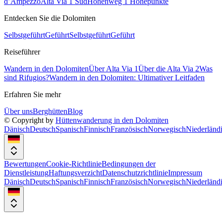
d’Ampezzo
Alta Via 1 Süd
Höhenweg 1 Höhepunkte
Entdecken Sie die Dolomiten
Selbstgeführt
Geführt
Selbstgeführt
Geführt
Reiseführer
Wandern in den Dolomiten
Über Alta Via 1
Über die Alta Via 2
Was
sind Rifugios?
Wandern in den Dolomiten: Ultimativer Leitfaden
Erfahren Sie mehr
Über uns
Berghütten
Blog
© Copyright by
Hüttenwanderung in den Dolomiten
Dänisch
Deutsch
Spanisch
Finnisch
Französisch
Norwegisch
Niederländ
Bewertungen
Cookie-Richtlinie
Bedingungen der
Dienstleistung
Haftungsverzicht
Datenschutzrichtlinie
Impressum
Dänisch
Deutsch
Spanisch
Finnisch
Französisch
Norwegisch
Niederländ