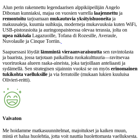
Alun perin rakennettu legendaarisen alppikiipeilijän Angelo
Dibonan kunniaksi, majaa on vuosien varrella
laajennettu
ja
remontoitu
tarjoamaan
mukautuvia yksityishuoneita
ja
makuusaleja, kuumia suihkuja, moderneja mukavuuksia kuten WiFi,
USB-pistorasioita ja auringonpaisteessa olevaa terassia, jolta on
upea näköala
Lagazuoille, Tofana di Rozesille, Averaule,
Nuvolaulle ja Cinque Torriin.
Saapuessasi löydät
lämmintä vieraanvaraisuutta
sen ravintolasta
ja baarista, jossa tarjotaan paikallista ruokakulttuuria—ravitsevaa
vuoriruokaa alueen raaka-aineista, joka tarjoillaan anteliaasti ja
sydämellä. Sen strategisen sijainnin vuoksi se on myös
erinomainen
tukikohta vaelluksille
ja via ferratoille (mukaan lukien kuuluisa
Olivieri-reitti).
Vaivaton
Me hoidamme matkasuunnitelmat, majoitukset ja kaiken muun,
mistä et halua huolehtia, jotta voit nauttia huolettomasta vaelluksesta.