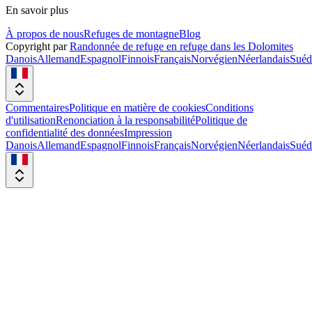
En savoir plus
À propos de nous
Refuges de montagne
Blog
Copyright par
Randonnée de refuge en refuge dans les Dolomites
Danois
Allemand
Espagnol
Finnois
Français
Norvégien
Néerlandais
Suéd
Commentaires
Politique en matière de cookies
Conditions
d'utilisation
Renonciation à la responsabilité
Politique de
confidentialité des données
Impression
Danois
Allemand
Espagnol
Finnois
Français
Norvégien
Néerlandais
Suéd