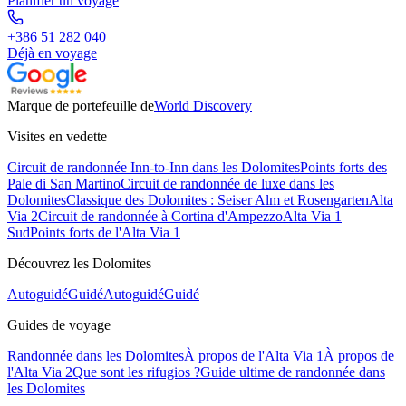
Planifier un voyage
+386 51 282 040
Déjà en voyage
Marque de portefeuille de
World Discovery
Visites en vedette
Circuit de randonnée Inn-to-Inn dans les Dolomites
Points forts des
Pale di San Martino
Circuit de randonnée de luxe dans les
Dolomites
Classique des Dolomites : Seiser Alm et Rosengarten
Alta
Via 2
Circuit de randonnée à Cortina d'Ampezzo
Alta Via 1
Sud
Points forts de l'Alta Via 1
Découvrez les Dolomites
Autoguidé
Guidé
Autoguidé
Guidé
Guides de voyage
Randonnée dans les Dolomites
À propos de l'Alta Via 1
À propos de
l'Alta Via 2
Que sont les rifugios ?
Guide ultime de randonnée dans
les Dolomites