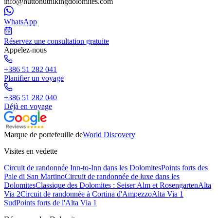
info@huttohuthikingdolomites.com
WhatsApp
Réservez une consultation gratuite
Appelez-nous
+386 51 282 041
Planifier un voyage
+386 51 282 040
Déjà en voyage
Marque de portefeuille de
World Discovery
Visites en vedette
Circuit de randonnée Inn-to-Inn dans les Dolomites
Points forts des
Pale di San Martino
Circuit de randonnée de luxe dans les
Dolomites
Classique des Dolomites : Seiser Alm et Rosengarten
Alta
Via 2
Circuit de randonnée à Cortina d'Ampezzo
Alta Via 1
Sud
Points forts de l'Alta Via 1