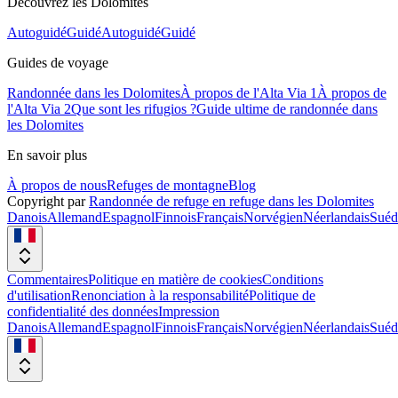
Découvrez les Dolomites
Autoguidé
Guidé
Autoguidé
Guidé
Guides de voyage
Randonnée dans les Dolomites
À propos de l'Alta Via 1
À propos de
l'Alta Via 2
Que sont les rifugios ?
Guide ultime de randonnée dans
les Dolomites
En savoir plus
À propos de nous
Refuges de montagne
Blog
Copyright par
Randonnée de refuge en refuge dans les Dolomites
Danois
Allemand
Espagnol
Finnois
Français
Norvégien
Néerlandais
Suéd
Commentaires
Politique en matière de cookies
Conditions
d'utilisation
Renonciation à la responsabilité
Politique de
confidentialité des données
Impression
Danois
Allemand
Espagnol
Finnois
Français
Norvégien
Néerlandais
Suéd