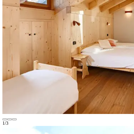
1
/
3