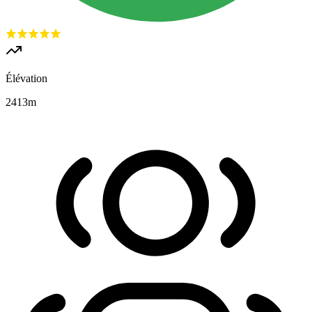
Élévation
2413
m