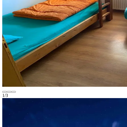
1
/
3