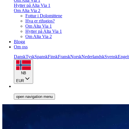
Om Alta Via 1
Hytter på Alta Via 1
Om Alta Via 2
Fottur i Dolomittene
Hva er rifugios?
Om Alta Via 1
Hytter på Alta Via 1
Om Alta Via 2
Blogg
Om oss
Dansk
Tysk
Spansk
Finsk
Fransk
Norsk
Nederlandsk
Svensk
Engel
NB
EUR
open navigation menu