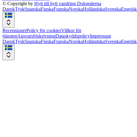
© Copyright by
Hytt till hytt vandring Dolomiterna
Dansk
Tysk
Spanska
Finska
Franska
Norska
Holländska
Svenska
Engelsk
Recensioner
Policy för cookies
Villkor för
tjänsten
Ansvarsfriskrivning
Dataskyddspolicy
Impressum
Dansk
Tysk
Spanska
Finska
Franska
Norska
Holländska
Svenska
Engelsk