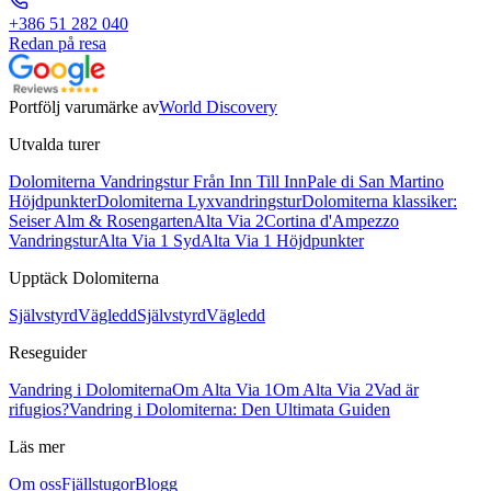
+386 51 282 040
Redan på resa
Portfölj varumärke av
World Discovery
Utvalda turer
Dolomiterna Vandringstur Från Inn Till Inn
Pale di San Martino
Höjdpunkter
Dolomiterna Lyxvandringstur
Dolomiterna klassiker:
Seiser Alm & Rosengarten
Alta Via 2
Cortina d'Ampezzo
Vandringstur
Alta Via 1 Syd
Alta Via 1 Höjdpunkter
Upptäck Dolomiterna
Självstyrd
Vägledd
Självstyrd
Vägledd
Reseguider
Vandring i Dolomiterna
Om Alta Via 1
Om Alta Via 2
Vad är
rifugios?
Vandring i Dolomiterna: Den Ultimata Guiden
Läs mer
Om oss
Fjällstugor
Blogg