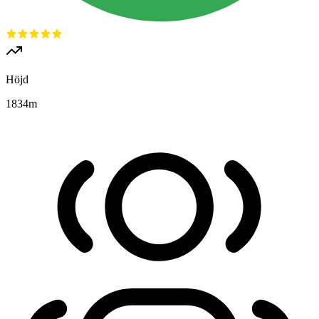
Höjd
1834
m