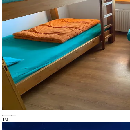
1
/
3