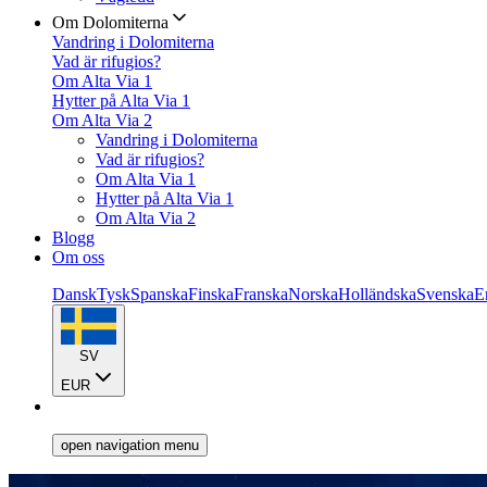
Om Dolomiterna
Vandring i Dolomiterna
Vad är rifugios?
Om Alta Via 1
Hytter på Alta Via 1
Om Alta Via 2
Vandring i Dolomiterna
Vad är rifugios?
Om Alta Via 1
Hytter på Alta Via 1
Om Alta Via 2
Blogg
Om oss
Dansk
Tysk
Spanska
Finska
Franska
Norska
Holländska
Svenska
E
SV
EUR
open navigation menu