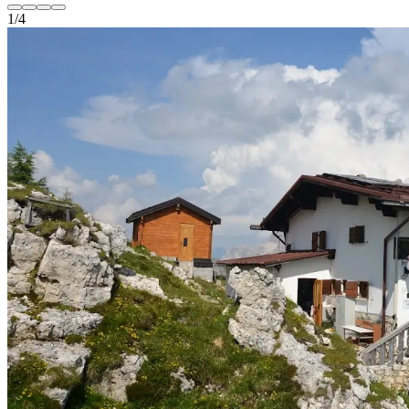
1
/
4