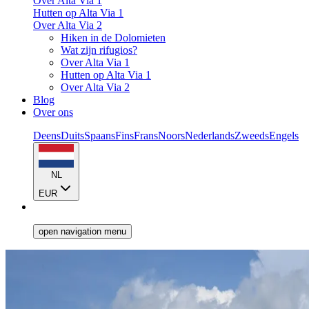
Over Alta Via 1
Hutten op Alta Via 1
Over Alta Via 2
Hiken in de Dolomieten
Wat zijn rifugios?
Over Alta Via 1
Hutten op Alta Via 1
Over Alta Via 2
Blog
Over ons
Deens
Duits
Spaans
Fins
Frans
Noors
Nederlands
Zweeds
Engels
NL
EUR
open navigation menu