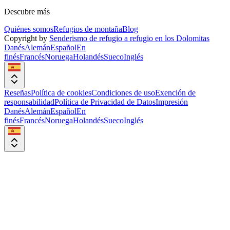
Descubre más
Quiénes somos
Refugios de montaña
Blog
Copyright by
Senderismo de refugio a refugio en los Dolomitas
Danés
Alemán
Español
En
finés
Francés
Noruega
Holandés
Sueco
Inglés
Reseñas
Política de cookies
Condiciones de uso
Exención de
responsabilidad
Política de Privacidad de Datos
Impresión
Danés
Alemán
Español
En
finés
Francés
Noruega
Holandés
Sueco
Inglés