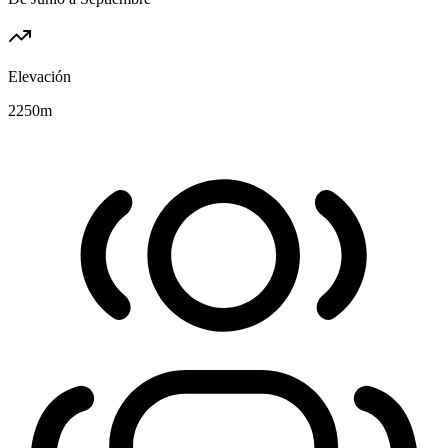
Elevación
2250
m