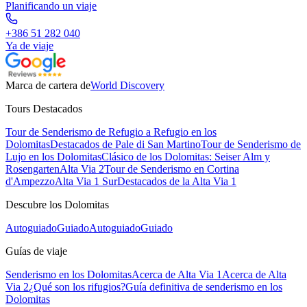
Planificando un viaje
+386 51 282 040
Ya de viaje
Marca de cartera de
World Discovery
Tours Destacados
Tour de Senderismo de Refugio a Refugio en los
Dolomitas
Destacados de Pale di San Martino
Tour de Senderismo de
Lujo en los Dolomitas
Clásico de los Dolomitas: Seiser Alm y
Rosengarten
Alta Via 2
Tour de Senderismo en Cortina
d'Ampezzo
Alta Via 1 Sur
Destacados de la Alta Via 1
Descubre los Dolomitas
Autoguiado
Guiado
Autoguiado
Guiado
Guías de viaje
Senderismo en los Dolomitas
Acerca de Alta Via 1
Acerca de Alta
Via 2
¿Qué son los rifugios?
Guía definitiva de senderismo en los
Dolomitas