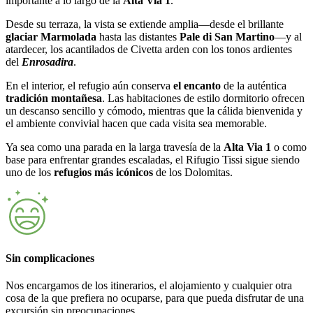
importante a lo largo de la
Alta Via 1
.
Desde su terraza, la vista se extiende amplia—desde el brillante
glaciar Marmolada
hasta las distantes
Pale di San Martino
—y al
atardecer, los acantilados de Civetta arden con los tonos ardientes
del
Enrosadira
.
En el interior, el refugio aún conserva
el encanto
de la auténtica
tradición montañesa
. Las habitaciones de estilo dormitorio ofrecen
un descanso sencillo y cómodo, mientras que la cálida bienvenida y
el ambiente convivial hacen que cada visita sea memorable.
Ya sea como una parada en la larga travesía de la
Alta Via 1
o como
base para enfrentar grandes escaladas, el Rifugio Tissi sigue siendo
uno de los
refugios más icónicos
de los Dolomitas.
Sin complicaciones
Nos encargamos de los itinerarios, el alojamiento y cualquier otra
cosa de la que prefiera no ocuparse, para que pueda disfrutar de una
excursión sin preocupaciones.