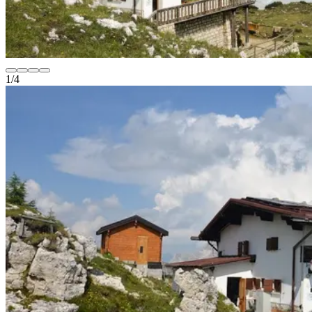
1
/
4