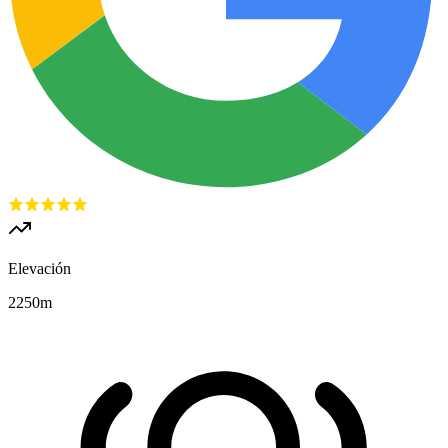
Elevación
2250
m