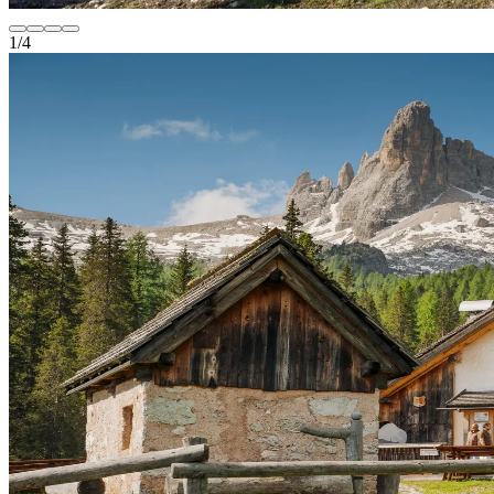
1
/
4