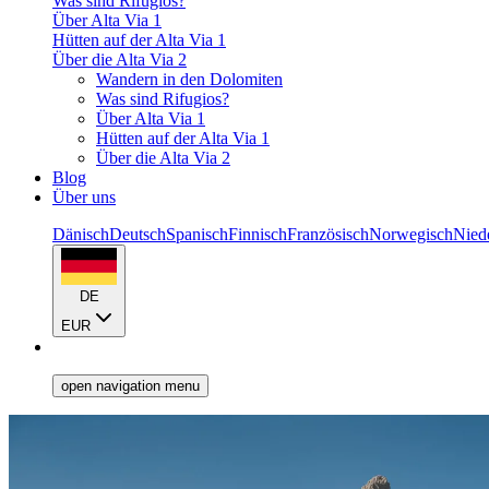
Was sind Rifugios?
Über Alta Via 1
Hütten auf der Alta Via 1
Über die Alta Via 2
Wandern in den Dolomiten
Was sind Rifugios?
Über Alta Via 1
Hütten auf der Alta Via 1
Über die Alta Via 2
Blog
Über uns
Dänisch
Deutsch
Spanisch
Finnisch
Französisch
Norwegisch
Nied
DE
EUR
open navigation menu