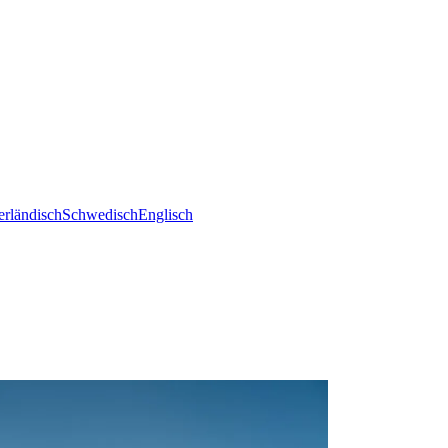
erländisch
Schwedisch
Englisch