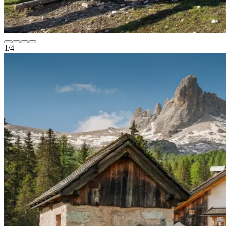
1
/
4