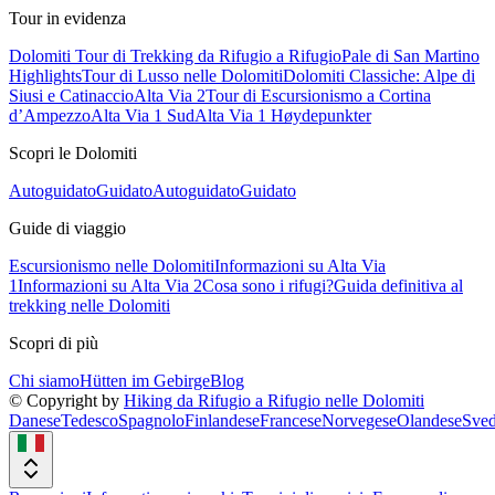
Tour in evidenza
Dolomiti Tour di Trekking da Rifugio a Rifugio
Pale di San Martino
Highlights
Tour di Lusso nelle Dolomiti
Dolomiti Classiche: Alpe di
Siusi e Catinaccio
Alta Via 2
Tour di Escursionismo a Cortina
d’Ampezzo
Alta Via 1 Sud
Alta Via 1 Høydepunkter
Scopri le Dolomiti
Autoguidato
Guidato
Autoguidato
Guidato
Guide di viaggio
Escursionismo nelle Dolomiti
Informazioni su Alta Via
1
Informazioni su Alta Via 2
Cosa sono i rifugi?
Guida definitiva al
trekking nelle Dolomiti
Scopri di più
Chi siamo
Hütten im Gebirge
Blog
© Copyright by
Hiking da Rifugio a Rifugio nelle Dolomiti
Danese
Tedesco
Spagnolo
Finlandese
Francese
Norvegese
Olandese
Sved