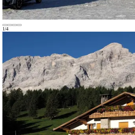
1
/
4