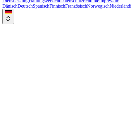
Dienstleistung
Haftungsverzicht
Datenschutzrichtlinie
Impressum
Dänisch
Deutsch
Spanisch
Finnisch
Französisch
Norwegisch
Niederländ