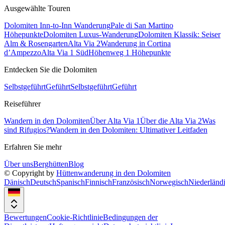
Ausgewählte Touren
Dolomiten Inn-to-Inn Wanderung
Pale di San Martino
Höhepunkte
Dolomiten Luxus-Wanderung
Dolomiten Klassik: Seiser
Alm & Rosengarten
Alta Via 2
Wanderung in Cortina
d’Ampezzo
Alta Via 1 Süd
Höhenweg 1 Höhepunkte
Entdecken Sie die Dolomiten
Selbstgeführt
Geführt
Selbstgeführt
Geführt
Reiseführer
Wandern in den Dolomiten
Über Alta Via 1
Über die Alta Via 2
Was
sind Rifugios?
Wandern in den Dolomiten: Ultimativer Leitfaden
Erfahren Sie mehr
Über uns
Berghütten
Blog
© Copyright by
Hüttenwanderung in den Dolomiten
Dänisch
Deutsch
Spanisch
Finnisch
Französisch
Norwegisch
Niederländ
Bewertungen
Cookie-Richtlinie
Bedingungen der