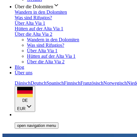
Über die Dolomiten
Wandern in den Dolomiten
Was sind Rifugios?
Über Alta Via 1
Hütten auf der Alta Via 1
Über die Alta Via 2
Wandern in den Dolomiten
Was sind Rifugios?
Über Alta Via 1
Hütten auf der Alta Via 1
Über die Alta Via 2
Blog
Über uns
Dänisch
Deutsch
Spanisch
Finnisch
Französisch
Norwegisch
Nied
DE
EUR
open navigation menu