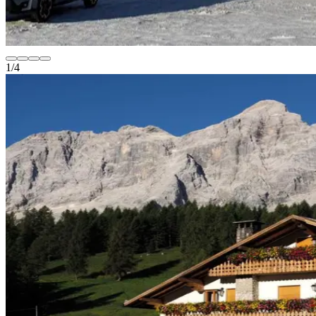
1
/
4