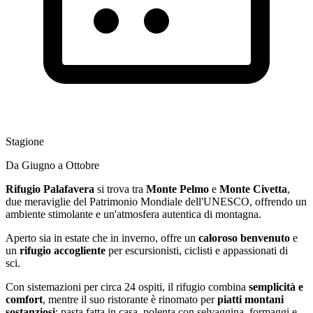
Stagione
Da Giugno a Ottobre
Rifugio Palafavera
si trova tra
Monte Pelmo
e
Monte Civetta
,
due meraviglie del Patrimonio Mondiale dell'UNESCO, offrendo un
ambiente stimolante e un'atmosfera autentica di montagna.
Aperto sia in estate che in inverno, offre un
caloroso benvenuto
e
un
rifugio accogliente
per escursionisti, ciclisti e appassionati di
sci.
Con sistemazioni per circa 24 ospiti, il rifugio combina
semplicità e
comfort
, mentre il suo ristorante è rinomato per
piatti montani
sostanziosi
: pasta fatta in casa, polenta con selvaggina, formaggi e