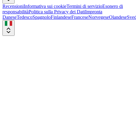
Recensioni
Informativa sui cookie
Termini di servizio
Esonero di
responsabilità
Politica sulla Privacy dei Dati
Impronta
Danese
Tedesco
Spagnolo
Finlandese
Francese
Norvegese
Olandese
Sved