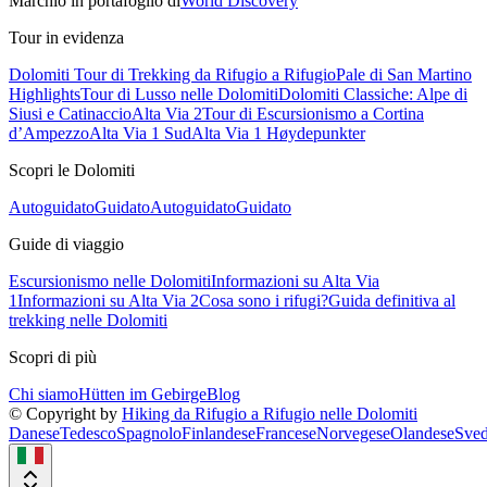
Marchio in portafoglio di
World Discovery
Tour in evidenza
Dolomiti Tour di Trekking da Rifugio a Rifugio
Pale di San Martino
Highlights
Tour di Lusso nelle Dolomiti
Dolomiti Classiche: Alpe di
Siusi e Catinaccio
Alta Via 2
Tour di Escursionismo a Cortina
d’Ampezzo
Alta Via 1 Sud
Alta Via 1 Høydepunkter
Scopri le Dolomiti
Autoguidato
Guidato
Autoguidato
Guidato
Guide di viaggio
Escursionismo nelle Dolomiti
Informazioni su Alta Via
1
Informazioni su Alta Via 2
Cosa sono i rifugi?
Guida definitiva al
trekking nelle Dolomiti
Scopri di più
Chi siamo
Hütten im Gebirge
Blog
© Copyright by
Hiking da Rifugio a Rifugio nelle Dolomiti
Danese
Tedesco
Spagnolo
Finlandese
Francese
Norvegese
Olandese
Sved