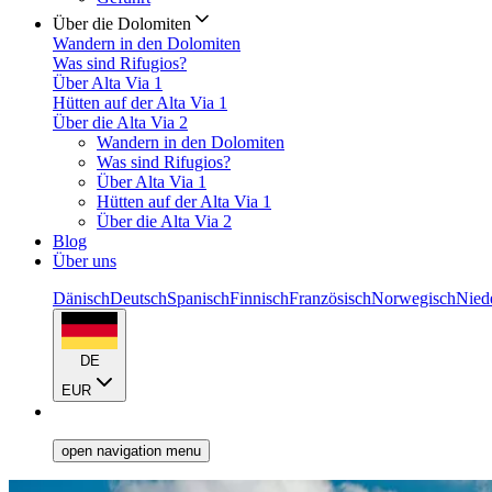
Über die Dolomiten
Wandern in den Dolomiten
Was sind Rifugios?
Über Alta Via 1
Hütten auf der Alta Via 1
Über die Alta Via 2
Wandern in den Dolomiten
Was sind Rifugios?
Über Alta Via 1
Hütten auf der Alta Via 1
Über die Alta Via 2
Blog
Über uns
Dänisch
Deutsch
Spanisch
Finnisch
Französisch
Norwegisch
Nied
DE
EUR
open navigation menu