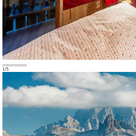
1
/
5