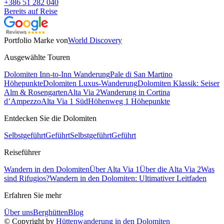
+386 51 282 040
Bereits auf Reise
Portfolio Marke von
World Discovery
Ausgewählte Touren
Dolomiten Inn-to-Inn Wanderung
Pale di San Martino
Höhepunkte
Dolomiten Luxus-Wanderung
Dolomiten Klassik: Seiser
Alm & Rosengarten
Alta Via 2
Wanderung in Cortina
d’Ampezzo
Alta Via 1 Süd
Höhenweg 1 Höhepunkte
Entdecken Sie die Dolomiten
Selbstgeführt
Geführt
Selbstgeführt
Geführt
Reiseführer
Wandern in den Dolomiten
Über Alta Via 1
Über die Alta Via 2
Was
sind Rifugios?
Wandern in den Dolomiten: Ultimativer Leitfaden
Erfahren Sie mehr
Über uns
Berghütten
Blog
© Copyright by
Hüttenwanderung in den Dolomiten