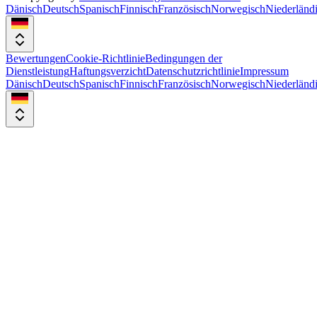
Dänisch
Deutsch
Spanisch
Finnisch
Französisch
Norwegisch
Niederländ
Bewertungen
Cookie-Richtlinie
Bedingungen der
Dienstleistung
Haftungsverzicht
Datenschutzrichtlinie
Impressum
Dänisch
Deutsch
Spanisch
Finnisch
Französisch
Norwegisch
Niederländ