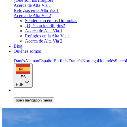
¿Qué son los rifugios?
Acerca de Alta Via 1
Refugios en la Alta Via 1
Acerca de Alta Via 2
Senderismo en los Dolomitas
¿Qué son los rifugios?
Acerca de Alta Via 1
Refugios en la Alta Via 1
Acerca de Alta Via 2
Blog
Quiénes somos
Danés
Alemán
Español
En finés
Francés
Noruega
Holandés
Sueco
ES
EUR
open navigation menu