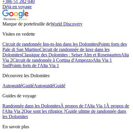
+386 51 282 040
Déjà en voyage
Marque de portefeuille de
World Discovery
Visites en vedette
Circuit de randonnée Inn-to-Inn dans les Dolomites
Points forts des
Pale di San Martino
Circuit de randonnée de luxe dans les
Dolomites
Classique des Dolomites : Seiser Alm et Rosengarten
Alta
Via 2
Circuit de randonnée à Cortina d'Ampezzo
Alta Via 1
Sud
Points forts de l'Alta Via 1
Découvrez les Dolomites
Autoguidé
Guidé
Autoguidé
Guidé
Guides de voyage
Randonnée dans les Dolomites
À propos de l'Alta Via 1
À propos de
l'Alta Via 2
Que sont les rifugios ?
Guide ultime de randonnée dans
les Dolomites
En savoir plus