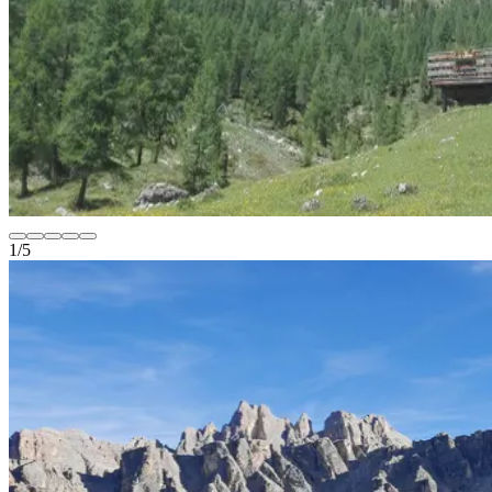
1
/
5