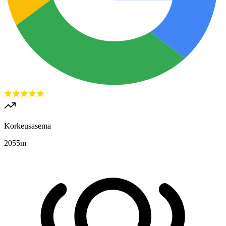
Korkeusasema
2055
m