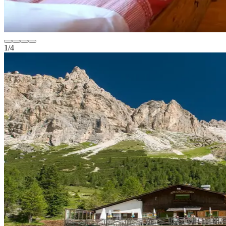
1
/
4