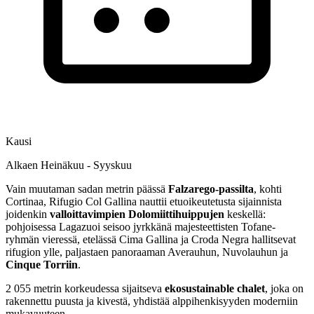
Kausi
Alkaen Heinäkuu - Syyskuu
Vain muutaman sadan metrin päässä
Falzarego-passilta
, kohti
Cortinaa, Rifugio Col Gallina nauttii etuoikeutetusta sijainnista
joidenkin
valloittavimpien Dolomiittihuippujen
keskellä:
pohjoisessa Lagazuoi seisoo jyrkkänä majesteettisten Tofane-
ryhmän vieressä, etelässä Cima Gallina ja Croda Negra hallitsevat
rifugion ylle, paljastaen panoraaman Averauhun, Nuvolauhun ja
Cinque Torriin
.
2 055 metrin korkeudessa sijaitseva
ekosustainable chalet
, joka on
rakennettu puusta ja kivestä, yhdistää alppihenkisyyden moderniin
mukavuuteen.