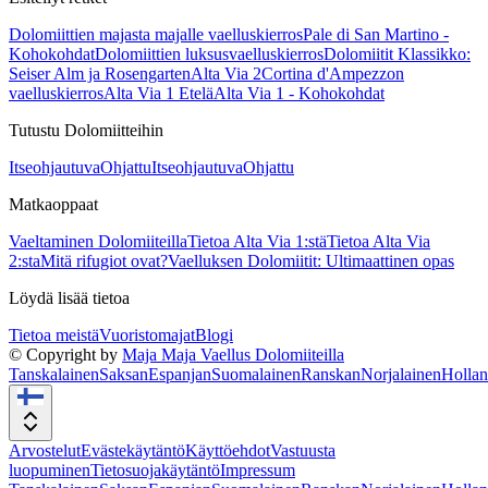
Dolomiittien majasta majalle vaelluskierros
Pale di San Martino -
Kohokohdat
Dolomiittien luksusvaelluskierros
Dolomiitit Klassikko:
Seiser Alm ja Rosengarten
Alta Via 2
Cortina d'Ampezzon
vaelluskierros
Alta Via 1 Etelä
Alta Via 1 - Kohokohdat
Tutustu Dolomiitteihin
Itseohjautuva
Ohjattu
Itseohjautuva
Ohjattu
Matkaoppaat
Vaeltaminen Dolomiiteilla
Tietoa Alta Via 1:stä
Tietoa Alta Via
2:sta
Mitä rifugiot ovat?
Vaelluksen Dolomiitit: Ultimaattinen opas
Löydä lisää tietoa
Tietoa meistä
Vuoristomajat
Blogi
© Copyright by
Maja Maja Vaellus Dolomiiteilla
Tanskalainen
Saksan
Espanjan
Suomalainen
Ranskan
Norjalainen
Hollan
Arvostelut
Evästekäytäntö
Käyttöehdot
Vastuusta
luopuminen
Tietosuojakäytäntö
Impressum