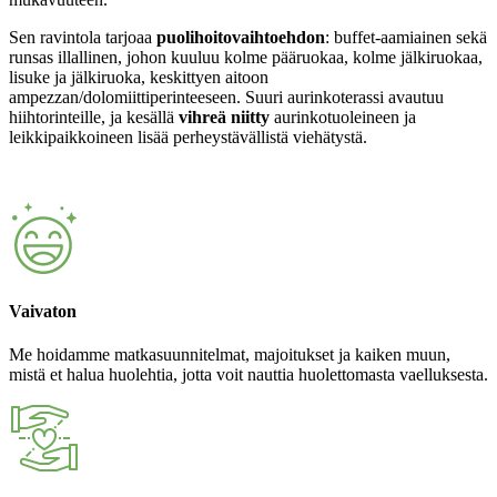
Sen ravintola tarjoaa
puolihoitovaihtoehdon
: buffet-aamiainen sekä
runsas illallinen, johon kuuluu kolme pääruokaa, kolme jälkiruokaa,
lisuke ja jälkiruoka, keskittyen aitoon
ampezzan/dolomiittiperinteeseen. Suuri aurinkoterassi avautuu
hiihtorinteille, ja kesällä
vihreä niitty
aurinkotuoleineen ja
leikkipaikkoineen lisää perheystävällistä viehätystä.
Vaivaton
Me hoidamme matkasuunnitelmat, majoitukset ja kaiken muun,
mistä et halua huolehtia, jotta voit nauttia huolettomasta vaelluksesta.