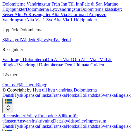
Dolomiterna Vandringstur Från Inn Till Inn
Pale di San Martino
Höjdpunkter
Dolomiterna Lyxvandringstur
Dolomiterna klassiker:
Seiser Alm & Rosengarten
Alta Via 2
Cortina d'Ampezzo
Vandringstur
Alta Via 1 Syd
Alta Via 1 Höjdpunkter
Upptäck Dolomiterna
Självstyrd
Vägledd
Självstyrd
Vägledd
Reseguider
Vandring i Dolomiterna
Om Alta Via 1
Om Alta Via 2
Vad är
rifugios?
Vandring i Dolomiterna: Den Ultimata Guiden
Läs mer
Om oss
Fjällstugor
Blogg
© Copyright by
Hytt till hytt vandring Dolomiterna
Dansk
Tysk
Spanska
Finska
Franska
Norska
Holländska
Svenska
Engelsk
Recensioner
Policy för cookies
Villkor för
tjänsten
Ansvarsfriskrivning
Dataskyddspolicy
Impressum
Dansk
Tysk
Spanska
Finska
Franska
Norska
Holländska
Svenska
Engelsk