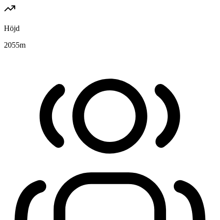
Höjd
2055
m