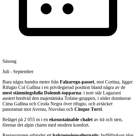
Säsong
Juli - September
Bara några hundra meter från
Falzarego-passet
, mot Cortina, ligger
Rifugio Col Gallina i en privilegierad position bland några av de
mest stämningsfulla Dolomit-topparna
: i norr står Lagazuoi
austert bredvid den majestätiska Tofane-gruppen, i söder dominerar
Cima Gallina och Croda Negra över rifugio, och avtäcker
panoramat mot Averau, Nuvolau och
Cinque Torri
.
Beläget på 2 055 m i en
ekosustainable chalet
av trä och sten,
förenar det alpin charm med modern komfort.
Restaurangen erbjuder ett
halvpensionsalternativ
: bufféfrukost plus