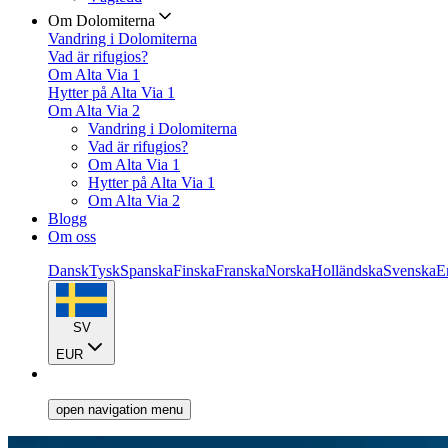
Om Dolomiterna
Vandring i Dolomiterna
Vad är rifugios?
Om Alta Via 1
Hytter på Alta Via 1
Om Alta Via 2
Vandring i Dolomiterna
Vad är rifugios?
Om Alta Via 1
Hytter på Alta Via 1
Om Alta Via 2
Blogg
Om oss
Dansk
Tysk
Spanska
Finska
Franska
Norska
Holländska
Svenska
E
SV
EUR
open navigation menu