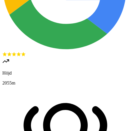
Höjd
2055
m