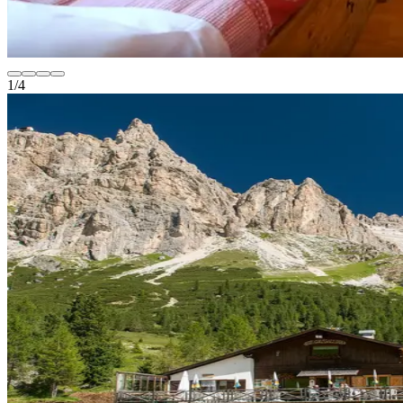
1
/
4