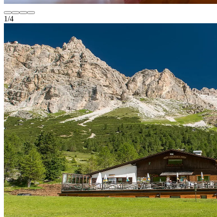
1
/
4