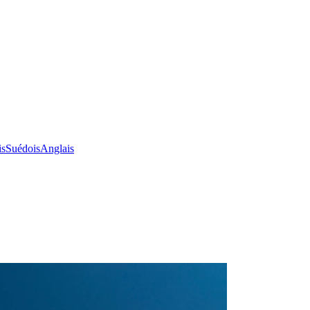
is
Suédois
Anglais