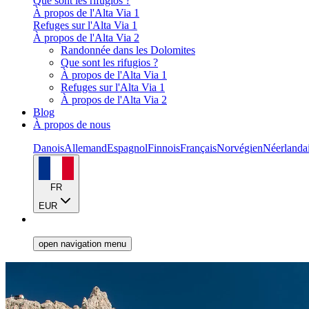
Que sont les rifugios ?
À propos de l'Alta Via 1
Refuges sur l'Alta Via 1
À propos de l'Alta Via 2
Randonnée dans les Dolomites
Que sont les rifugios ?
À propos de l'Alta Via 1
Refuges sur l'Alta Via 1
À propos de l'Alta Via 2
Blog
À propos de nous
Danois
Allemand
Espagnol
Finnois
Français
Norvégien
Néerlanda
FR
EUR
open navigation menu