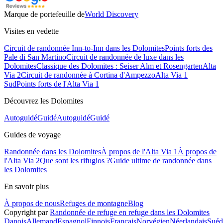
Marque de portefeuille de
World Discovery
Visites en vedette
Circuit de randonnée Inn-to-Inn dans les Dolomites
Points forts des
Pale di San Martino
Circuit de randonnée de luxe dans les
Dolomites
Classique des Dolomites : Seiser Alm et Rosengarten
Alta
Via 2
Circuit de randonnée à Cortina d'Ampezzo
Alta Via 1
Sud
Points forts de l'Alta Via 1
Découvrez les Dolomites
Autoguidé
Guidé
Autoguidé
Guidé
Guides de voyage
Randonnée dans les Dolomites
À propos de l'Alta Via 1
À propos de
l'Alta Via 2
Que sont les rifugios ?
Guide ultime de randonnée dans
les Dolomites
En savoir plus
À propos de nous
Refuges de montagne
Blog
Copyright par
Randonnée de refuge en refuge dans les Dolomites
Danois
Allemand
Espagnol
Finnois
Français
Norvégien
Néerlandais
Suéd