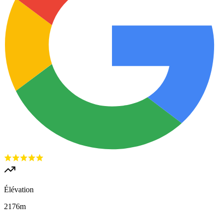
Élévation
2176
m