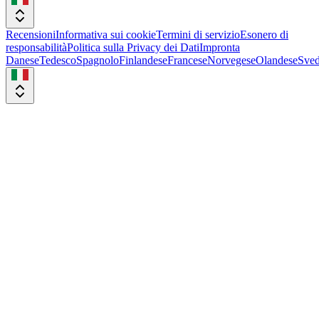
Recensioni
Informativa sui cookie
Termini di servizio
Esonero di
responsabilità
Politica sulla Privacy dei Dati
Impronta
Danese
Tedesco
Spagnolo
Finlandese
Francese
Norvegese
Olandese
Sved