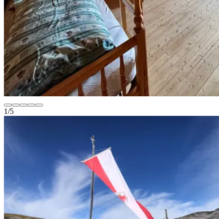
1
/
5