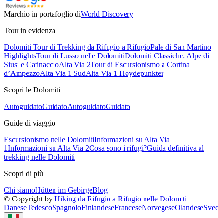
Marchio in portafoglio di
World Discovery
Tour in evidenza
Dolomiti Tour di Trekking da Rifugio a Rifugio
Pale di San Martino
Highlights
Tour di Lusso nelle Dolomiti
Dolomiti Classiche: Alpe di
Siusi e Catinaccio
Alta Via 2
Tour di Escursionismo a Cortina
d’Ampezzo
Alta Via 1 Sud
Alta Via 1 Høydepunkter
Scopri le Dolomiti
Autoguidato
Guidato
Autoguidato
Guidato
Guide di viaggio
Escursionismo nelle Dolomiti
Informazioni su Alta Via
1
Informazioni su Alta Via 2
Cosa sono i rifugi?
Guida definitiva al
trekking nelle Dolomiti
Scopri di più
Chi siamo
Hütten im Gebirge
Blog
© Copyright by
Hiking da Rifugio a Rifugio nelle Dolomiti
Danese
Tedesco
Spagnolo
Finlandese
Francese
Norvegese
Olandese
Sved