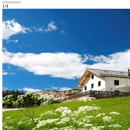
1
/
4