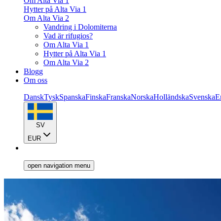
Om Alta Via 1
Hytter på Alta Via 1
Om Alta Via 2
Vandring i Dolomiterna
Vad är rifugios?
Om Alta Via 1
Hytter på Alta Via 1
Om Alta Via 2
Blogg
Om oss
Dansk
Tysk
Spanska
Finska
Franska
Norska
Holländska
Svenska
E
SV
EUR
open navigation menu