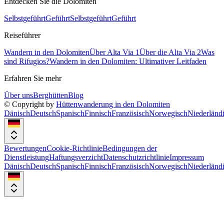
Entdecken Sie die Dolomiten
Selbstgeführt
Geführt
Selbstgeführt
Geführt
Reiseführer
Wandern in den Dolomiten
Über Alta Via 1
Über die Alta Via 2
Was
sind Rifugios?
Wandern in den Dolomiten: Ultimativer Leitfaden
Erfahren Sie mehr
Über uns
Berghütten
Blog
© Copyright by
Hüttenwanderung in den Dolomiten
Dänisch
Deutsch
Spanisch
Finnisch
Französisch
Norwegisch
Niederländ
Bewertungen
Cookie-Richtlinie
Bedingungen der
Dienstleistung
Haftungsverzicht
Datenschutzrichtlinie
Impressum
Dänisch
Deutsch
Spanisch
Finnisch
Französisch
Norwegisch
Niederländ