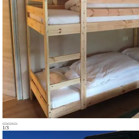
1
/
3