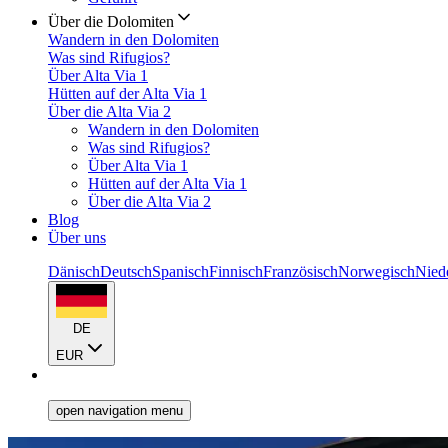
Über die Dolomiten
Wandern in den Dolomiten
Was sind Rifugios?
Über Alta Via 1
Hütten auf der Alta Via 1
Über die Alta Via 2
Wandern in den Dolomiten
Was sind Rifugios?
Über Alta Via 1
Hütten auf der Alta Via 1
Über die Alta Via 2
Blog
Über uns
Dänisch
Deutsch
Spanisch
Finnisch
Französisch
Norwegisch
Nied
DE
EUR
open navigation menu