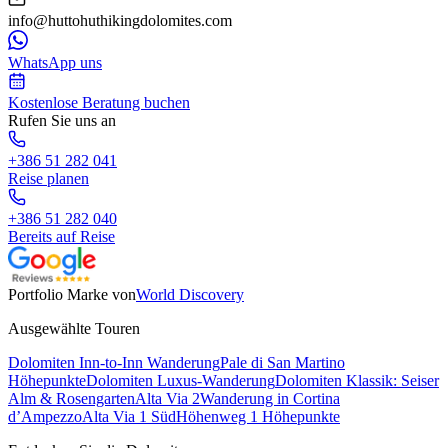
info@huttohuthikingdolomites.com
WhatsApp uns
Kostenlose Beratung buchen
Rufen Sie uns an
+386 51 282 041
Reise planen
+386 51 282 040
Bereits auf Reise
Portfolio Marke von
World Discovery
Ausgewählte Touren
Dolomiten Inn-to-Inn Wanderung
Pale di San Martino
Höhepunkte
Dolomiten Luxus-Wanderung
Dolomiten Klassik: Seiser
Alm & Rosengarten
Alta Via 2
Wanderung in Cortina
d’Ampezzo
Alta Via 1 Süd
Höhenweg 1 Höhepunkte