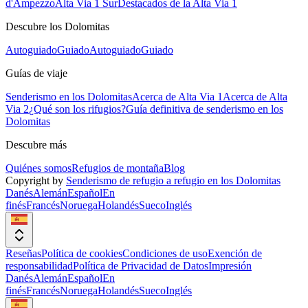
d'Ampezzo
Alta Via 1 Sur
Destacados de la Alta Via 1
Descubre los Dolomitas
Autoguiado
Guiado
Autoguiado
Guiado
Guías de viaje
Senderismo en los Dolomitas
Acerca de Alta Via 1
Acerca de Alta
Via 2
¿Qué son los rifugios?
Guía definitiva de senderismo en los
Dolomitas
Descubre más
Quiénes somos
Refugios de montaña
Blog
Copyright by
Senderismo de refugio a refugio en los Dolomitas
Danés
Alemán
Español
En
finés
Francés
Noruega
Holandés
Sueco
Inglés
Reseñas
Política de cookies
Condiciones de uso
Exención de
responsabilidad
Política de Privacidad de Datos
Impresión
Danés
Alemán
Español
En
finés
Francés
Noruega
Holandés
Sueco
Inglés