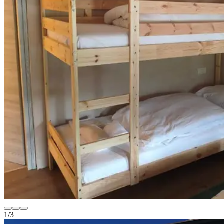
1
/
3