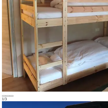
1
/
3