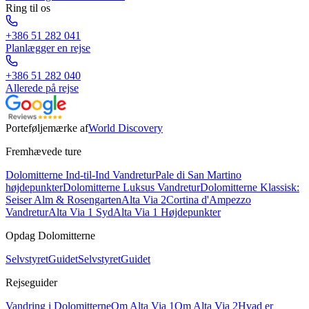
Ring til os
+386 51 282 041
Planlægger en rejse
+386 51 282 040
Allerede på rejse
Porteføljemærke af
World Discovery
Fremhævede ture
Dolomitterne Ind-til-Ind Vandretur
Pale di San Martino
højdepunkter
Dolomitterne Luksus Vandretur
Dolomitterne Klassisk:
Seiser Alm & Rosengarten
Alta Via 2
Cortina d'Ampezzo
Vandretur
Alta Via 1 Syd
Alta Via 1 Højdepunkter
Opdag Dolomitterne
Selvstyret
Guidet
Selvstyret
Guidet
Rejseguider
Vandring i Dolomitterne
Om Alta Via 1
Om Alta Via 2
Hvad er