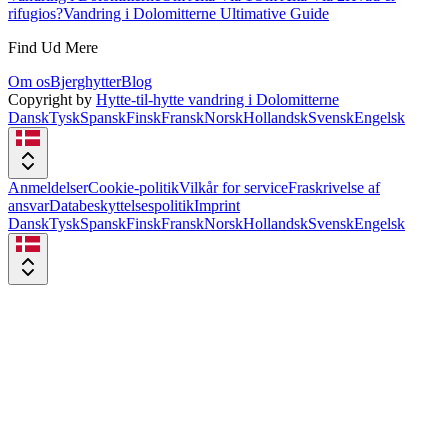
rifugios?
Vandring i Dolomitterne Ultimative Guide
Find Ud Mere
Om os
Bjerghytter
Blog
Copyright by
Hytte-til-hytte vandring i Dolomitterne
Dansk
Tysk
Spansk
Finsk
Fransk
Norsk
Hollandsk
Svensk
Engelsk
Anmeldelser
Cookie-politik
Vilkår for service
Fraskrivelse af
ansvar
Databeskyttelsespolitik
Imprint
Dansk
Tysk
Spansk
Finsk
Fransk
Norsk
Hollandsk
Svensk
Engelsk