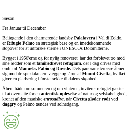
Sæson
Fra Januar til December
Beliggende i den charmerende landsby
Palafavera
i Val di Zoldo,
er
Rifugio Pelmo
en strategisk base og en imødekommende
stopover for at udforske stierne i UNESCOs Dolomitterne.
Bygget i 1950'erne og for nylig renoveret, har det forblevet tro mod
sine rødder som et
familiedrevet refugium
, der i dag drives med
omhu af
Manuela, Fabio og Davide
. Dets panoramaterrasse åbner
sig mod de spektakulære vægge og tårne af
Mount Civetta
, hvilket
giver en pladsering i første række til dalens skønhed.
Åbent både om sommeren og om vinteren, inviterer refugiet gæster
til at overnatte for en
autentisk oplevelse
af natur og selskabelighed,
kronet af den magiske
enrosadira
, når
Civetta gløder rødt ved
daggry
og Pelmo tændes ved solnedgang.