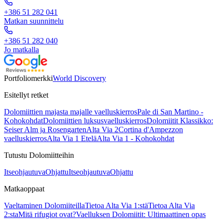
+386 51 282 041
Matkan suunnittelu
+386 51 282 040
Jo matkalla
Portfoliomerkki
World Discovery
Esitellyt retket
Dolomiittien majasta majalle vaelluskierros
Pale di San Martino -
Kohokohdat
Dolomiittien luksusvaelluskierros
Dolomiitit Klassikko:
Seiser Alm ja Rosengarten
Alta Via 2
Cortina d'Ampezzon
vaelluskierros
Alta Via 1 Etelä
Alta Via 1 - Kohokohdat
Tutustu Dolomiitteihin
Itseohjautuva
Ohjattu
Itseohjautuva
Ohjattu
Matkaoppaat
Vaeltaminen Dolomiiteilla
Tietoa Alta Via 1:stä
Tietoa Alta Via
2:sta
Mitä rifugiot ovat?
Vaelluksen Dolomiitit: Ultimaattinen opas