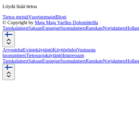
Löydä lisää tietoa
Tietoa meistä
Vuoristomajat
Blogi
© Copyright by
Maja Maja Vaellus Dolomiiteilla
Tanskalainen
Saksan
Espanjan
Suomalainen
Ranskan
Norjalainen
Hollan
Arvostelut
Evästekäytäntö
Käyttöehdot
Vastuusta
luopuminen
Tietosuojakäytäntö
Impressum
Tanskalainen
Saksan
Espanjan
Suomalainen
Ranskan
Norjalainen
Hollan