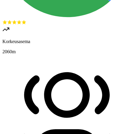
Korkeusasema
2060
m