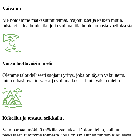
Vaivaton
Me hoidamme matkasuunnitelmat, majoitukset ja kaiken muun,
mistä et halua huolehtia, jotta voit nauttia huolettomasta vaelluksesta.
Varaa luottavaisin mielin
Olemme taloudellisesti suojattu yritys, joka on täysin vakuutettu,
joten rahasi ovat turvassa ja voit matkustaa luottavaisin mielin.
Kokeillut ja testattu seikkailut
Vain parhaat mökiltä mökille vaellukset Dolomiiteilla, valittuna
paikallisen tiimimme toimesta, jolla on syvällinen tuntemus alueesta.