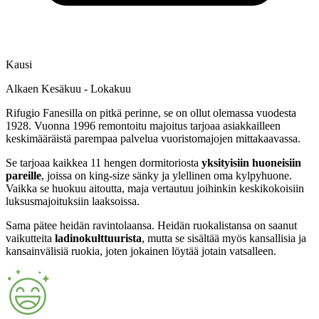
Kausi
Alkaen Kesäkuu - Lokakuu
Rifugio Fanesilla on pitkä perinne, se on ollut olemassa vuodesta
1928. Vuonna 1996 remontoitu majoitus tarjoaa asiakkailleen
keskimääräistä parempaa palvelua vuoristomajojen mittakaavassa.
Se tarjoaa kaikkea 11 hengen dormitoriosta
yksityisiin huoneisiin
pareille
, joissa on king-size sänky ja ylellinen oma kylpyhuone.
Vaikka se huokuu aitoutta, maja vertautuu joihinkin keskikokoisiin
luksusmajoituksiin laaksoissa.
Sama pätee heidän ravintolaansa. Heidän ruokalistansa on saanut
vaikutteita
ladinokulttuurista
, mutta se sisältää myös kansallisia ja
kansainvälisiä ruokia, joten jokainen löytää jotain vatsalleen.