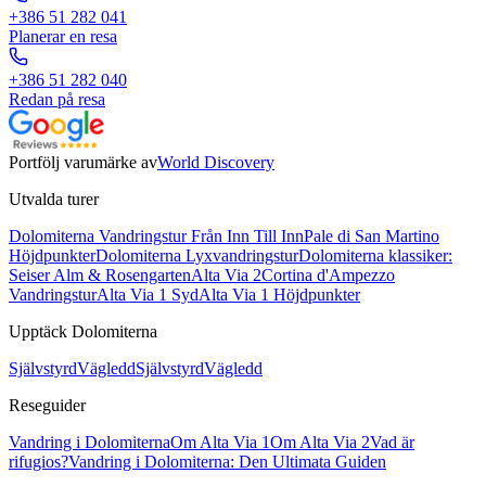
+386 51 282 041
Planerar en resa
+386 51 282 040
Redan på resa
Portfölj varumärke av
World Discovery
Utvalda turer
Dolomiterna Vandringstur Från Inn Till Inn
Pale di San Martino
Höjdpunkter
Dolomiterna Lyxvandringstur
Dolomiterna klassiker:
Seiser Alm & Rosengarten
Alta Via 2
Cortina d'Ampezzo
Vandringstur
Alta Via 1 Syd
Alta Via 1 Höjdpunkter
Upptäck Dolomiterna
Självstyrd
Vägledd
Självstyrd
Vägledd
Reseguider
Vandring i Dolomiterna
Om Alta Via 1
Om Alta Via 2
Vad är
rifugios?
Vandring i Dolomiterna: Den Ultimata Guiden