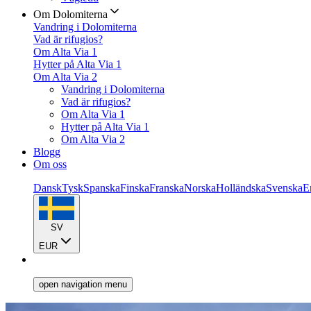
Om Dolomiterna
Vandring i Dolomiterna
Vad är rifugios?
Om Alta Via 1
Hytter på Alta Via 1
Om Alta Via 2
Vandring i Dolomiterna
Vad är rifugios?
Om Alta Via 1
Hytter på Alta Via 1
Om Alta Via 2
Blogg
Om oss
Dansk
Tysk
Spanska
Finska
Franska
Norska
Holländska
Svenska
E
SV
EUR
open navigation menu