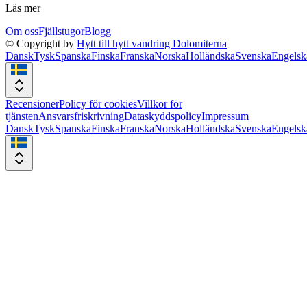
Läs mer
Om oss
Fjällstugor
Blogg
© Copyright by
Hytt till hytt vandring Dolomiterna
Dansk
Tysk
Spanska
Finska
Franska
Norska
Holländska
Svenska
Engelsk
Recensioner
Policy för cookies
Villkor för
tjänsten
Ansvarsfriskrivning
Dataskyddspolicy
Impressum
Dansk
Tysk
Spanska
Finska
Franska
Norska
Holländska
Svenska
Engelsk