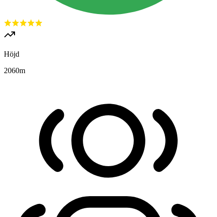
Höjd
2060
m