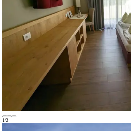
1
/
3