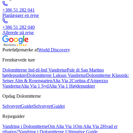
+386 51 282 041
Planlægger en rejse
+386 51 282 040
Allerede på rejse
Porteføljemærke af
World Discovery
Fremhævede ture
Dolomitterne Ind-til-Ind Vandretur
Pale di San Martino
højdepunkter
Dolomitterne Luksus Vandretur
Dolomitterne Klassisk:
Seiser Alm & Rosengarten
Alta Via 2
Cortina d'Ampezzo
Vandretur
Alta Via 1 Syd
Alta Via 1 Højdepunkter
Opdag Dolomitterne
Selvstyret
Guidet
Selvstyret
Guidet
Rejseguider
Vandring i Dolomitterne
Om Alta Via 1
Om Alta Via 2
Hvad er
rifugios?
Vandring i Dolomitterne Ultimative Guide