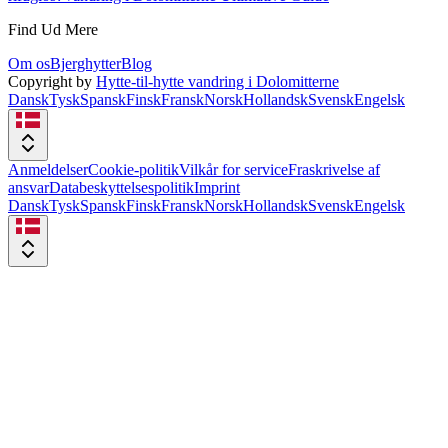
Find Ud Mere
Om os
Bjerghytter
Blog
Copyright by
Hytte-til-hytte vandring i Dolomitterne
Dansk
Tysk
Spansk
Finsk
Fransk
Norsk
Hollandsk
Svensk
Engelsk
Anmeldelser
Cookie-politik
Vilkår for service
Fraskrivelse af
ansvar
Databeskyttelsespolitik
Imprint
Dansk
Tysk
Spansk
Finsk
Fransk
Norsk
Hollandsk
Svensk
Engelsk