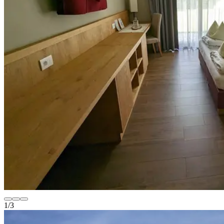
1
/
3