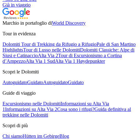
Già in viaggio
Marchio in portafoglio di
World Discovery
Tour in evidenza
Dolomiti Tour di Trekking da Rifugio a Rifugio
Pale di San Martino
Highlights
Tour di Lusso nelle Dolomiti
Dolomiti Classiche: Alpe di
Siusi e Catinaccio
Alta Via 2
Tour di Escursionismo a Cortina
d’Ampezzo
Alta Via 1 Sud
Alta Via 1 Høydepunkter
Scopri le Dolomiti
Autoguidato
Guidato
Autoguidato
Guidato
Guide di viaggio
Escursionismo nelle Dolomiti
Informazioni su Alta Via
1
Informazioni su Alta Via 2
Cosa sono i rifugi?
Guida definitiva al
trekking nelle Dolomiti
Scopri di più
Chi siamo
Hütten im Gebirge
Blog