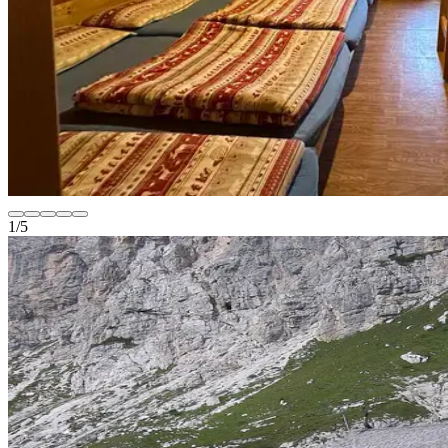
1
/
5