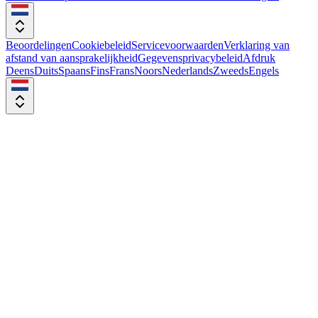
Beoordelingen
Cookiebeleid
Servicevoorwaarden
Verklaring van
afstand van aansprakelijkheid
Gegevensprivacybeleid
Afdruk
Deens
Duits
Spaans
Fins
Frans
Noors
Nederlands
Zweeds
Engels