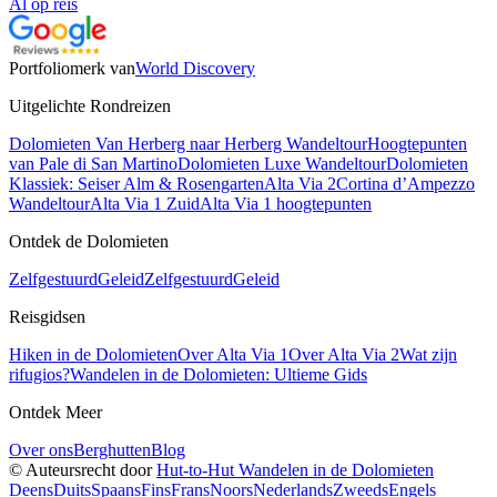
Al op reis
Portfoliomerk van
World Discovery
Uitgelichte Rondreizen
Dolomieten Van Herberg naar Herberg Wandeltour
Hoogtepunten
van Pale di San Martino
Dolomieten Luxe Wandeltour
Dolomieten
Klassiek: Seiser Alm & Rosengarten
Alta Via 2
Cortina d’Ampezzo
Wandeltour
Alta Via 1 Zuid
Alta Via 1 hoogtepunten
Ontdek de Dolomieten
Zelfgestuurd
Geleid
Zelfgestuurd
Geleid
Reisgidsen
Hiken in de Dolomieten
Over Alta Via 1
Over Alta Via 2
Wat zijn
rifugios?
Wandelen in de Dolomieten: Ultieme Gids
Ontdek Meer
Over ons
Berghutten
Blog
© Auteursrecht door
Hut-to-Hut Wandelen in de Dolomieten
Deens
Duits
Spaans
Fins
Frans
Noors
Nederlands
Zweeds
Engels