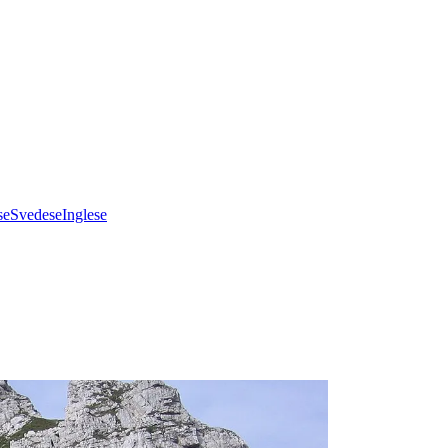
se
Svedese
Inglese