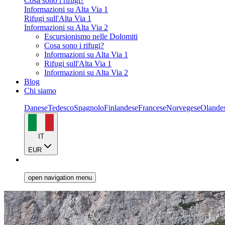
Cosa sono i rifugi?
Informazioni su Alta Via 1
Rifugi sull'Alta Via 1
Informazioni su Alta Via 2
Escursionismo nelle Dolomiti
Cosa sono i rifugi?
Informazioni su Alta Via 1
Rifugi sull'Alta Via 1
Informazioni su Alta Via 2
Blog
Chi siamo
Danese
Tedesco
Spagnolo
Finlandese
Francese
Norvegese
Olande
IT
EUR
open navigation menu