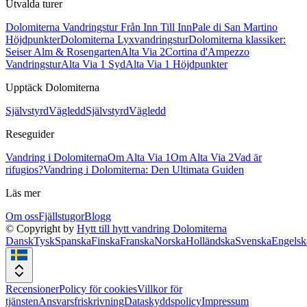
Utvalda turer
Dolomiterna Vandringstur Från Inn Till Inn
Pale di San Martino
Höjdpunkter
Dolomiterna Lyxvandringstur
Dolomiterna klassiker:
Seiser Alm & Rosengarten
Alta Via 2
Cortina d'Ampezzo
Vandringstur
Alta Via 1 Syd
Alta Via 1 Höjdpunkter
Upptäck Dolomiterna
Självstyrd
Vägledd
Självstyrd
Vägledd
Reseguider
Vandring i Dolomiterna
Om Alta Via 1
Om Alta Via 2
Vad är
rifugios?
Vandring i Dolomiterna: Den Ultimata Guiden
Läs mer
Om oss
Fjällstugor
Blogg
© Copyright by
Hytt till hytt vandring Dolomiterna
Dansk
Tysk
Spanska
Finska
Franska
Norska
Holländska
Svenska
Engelsk
Recensioner
Policy för cookies
Villkor för
tjänsten
Ansvarsfriskrivning
Dataskyddspolicy
Impressum