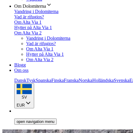
Om Dolomiterna
Vandring i Dolomiterna
Vad är rifugios?
Om Alta Via 1
Hytter på Alta Via 1
Om Alta Via 2
Vandring i Dolomiterna
Vad är rifugios?
Om Alta Via 1
Hytter på Alta Via 1
Om Alta Via 2
Blogg
Om oss
Dansk
Tysk
Spanska
Finska
Franska
Norska
Holländska
Svenska
E
SV
EUR
open navigation menu