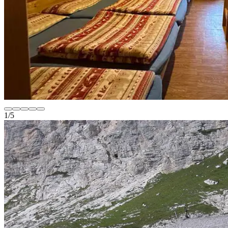
1
/
5