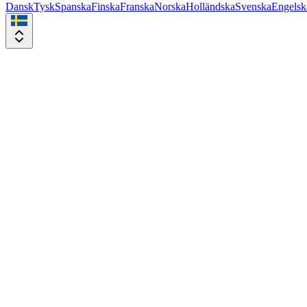
Dansk
Tysk
Spanska
Finska
Franska
Norska
Holländska
Svenska
Engelsk