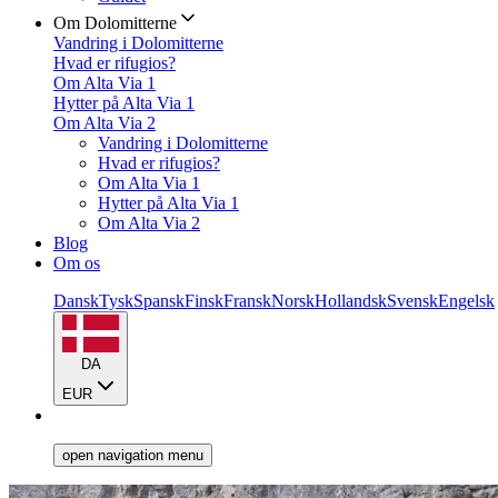
Om Dolomitterne
Vandring i Dolomitterne
Hvad er rifugios?
Om Alta Via 1
Hytter på Alta Via 1
Om Alta Via 2
Vandring i Dolomitterne
Hvad er rifugios?
Om Alta Via 1
Hytter på Alta Via 1
Om Alta Via 2
Blog
Om os
Dansk
Tysk
Spansk
Finsk
Fransk
Norsk
Hollandsk
Svensk
Engelsk
DA
EUR
open navigation menu