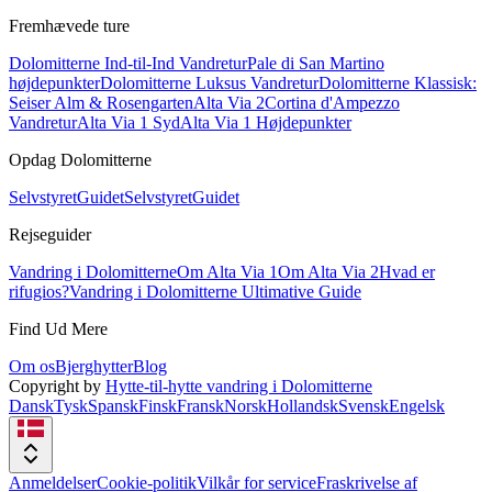
Fremhævede ture
Dolomitterne Ind-til-Ind Vandretur
Pale di San Martino
højdepunkter
Dolomitterne Luksus Vandretur
Dolomitterne Klassisk:
Seiser Alm & Rosengarten
Alta Via 2
Cortina d'Ampezzo
Vandretur
Alta Via 1 Syd
Alta Via 1 Højdepunkter
Opdag Dolomitterne
Selvstyret
Guidet
Selvstyret
Guidet
Rejseguider
Vandring i Dolomitterne
Om Alta Via 1
Om Alta Via 2
Hvad er
rifugios?
Vandring i Dolomitterne Ultimative Guide
Find Ud Mere
Om os
Bjerghytter
Blog
Copyright by
Hytte-til-hytte vandring i Dolomitterne
Dansk
Tysk
Spansk
Finsk
Fransk
Norsk
Hollandsk
Svensk
Engelsk
Anmeldelser
Cookie-politik
Vilkår for service
Fraskrivelse af