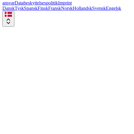
ansvar
Databeskyttelsespolitik
Imprint
Dansk
Tysk
Spansk
Finsk
Fransk
Norsk
Hollandsk
Svensk
Engelsk