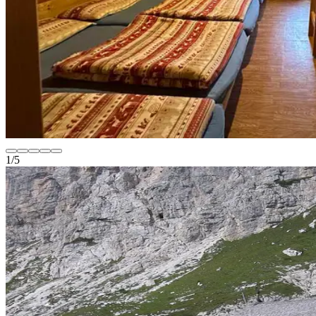
1
/
5