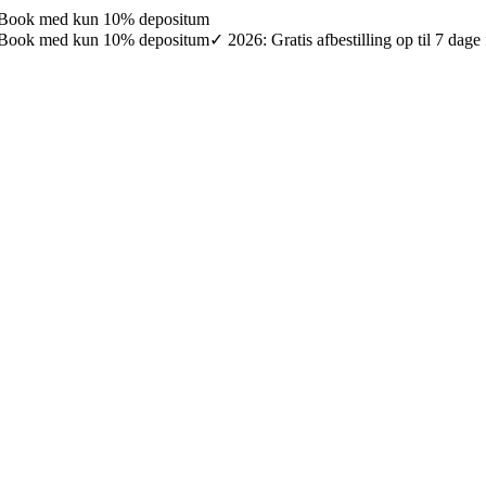
027: Book med kun 10% depositum
027: Book med kun 10% depositum
✓ 2026: Gratis afbestilling op til 7 da