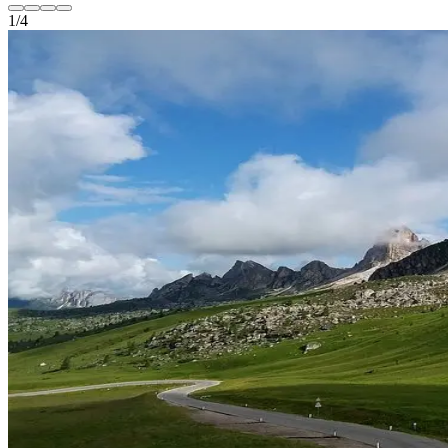
1
/
4