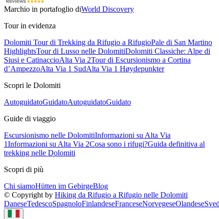
Marchio in portafoglio di
World Discovery
Tour in evidenza
Dolomiti Tour di Trekking da Rifugio a Rifugio
Pale di San Martino
Highlights
Tour di Lusso nelle Dolomiti
Dolomiti Classiche: Alpe di
Siusi e Catinaccio
Alta Via 2
Tour di Escursionismo a Cortina
d’Ampezzo
Alta Via 1 Sud
Alta Via 1 Høydepunkter
Scopri le Dolomiti
Autoguidato
Guidato
Autoguidato
Guidato
Guide di viaggio
Escursionismo nelle Dolomiti
Informazioni su Alta Via
1
Informazioni su Alta Via 2
Cosa sono i rifugi?
Guida definitiva al
trekking nelle Dolomiti
Scopri di più
Chi siamo
Hütten im Gebirge
Blog
© Copyright by
Hiking da Rifugio a Rifugio nelle Dolomiti
Danese
Tedesco
Spagnolo
Finlandese
Francese
Norvegese
Olandese
Sved