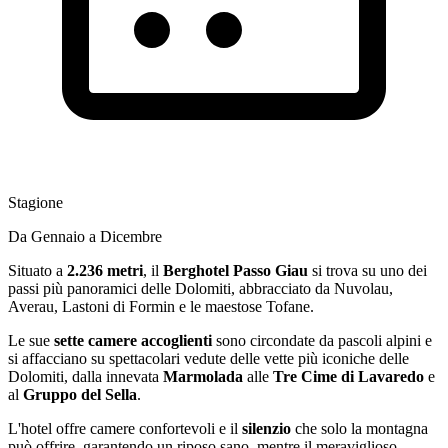
Stagione
Da Gennaio a Dicembre
Situato a
2.236 metri
, il
Berghotel Passo Giau
si trova su uno dei
passi più panoramici delle Dolomiti, abbracciato da Nuvolau,
Averau, Lastoni di Formin e le maestose Tofane.
Le sue
sette camere accoglienti
sono circondate da pascoli alpini e
si affacciano su spettacolari vedute delle vette più iconiche delle
Dolomiti, dalla innevata
Marmolada
alle
Tre Cime di Lavaredo
e
al
Gruppo del Sella
.
L'hotel offre camere confortevoli e il
silenzio
che solo la montagna
può offrire, garantendo un riposo sano, mentre il meraviglioso