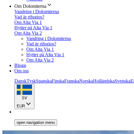
Om Dolomiterna
Vandring i Dolomiterna
Vad är rifugios?
Om Alta Via 1
Hytter på Alta Via 1
Om Alta Via 2
Vandring i Dolomiterna
Vad är rifugios?
Om Alta Via 1
Hytter på Alta Via 1
Om Alta Via 2
Blogg
Om oss
Dansk
Tysk
Spanska
Finska
Franska
Norska
Holländska
Svenska
E
SV
EUR
open navigation menu