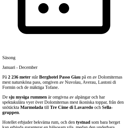
Säsong
Januari - December
På
2 236 meter
står
Berghotel Passo Giau
på en av Dolomiternas
mest natursköna pass, omgiven av Nuvolau, Averau, Lastoni di
Formin och de mäktiga Tofane.
De
sju mysiga rummen
är omgivna av alpängar och har
spektakulära vyer över Dolomiternas mest ikoniska toppar, från den
snötäckta
Marmolada
till
Tre Cime di Lavaredo
och
Sella-
gruppen
.
Hotellet erbjuder bekväma rum, och den
tystnad
som bara berget
kan erbjuda garanterar en hälsosam vila, medan den underbara