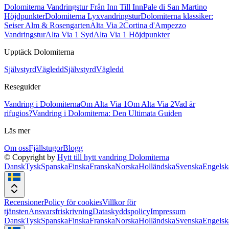
Dolomiterna Vandringstur Från Inn Till Inn
Pale di San Martino
Höjdpunkter
Dolomiterna Lyxvandringstur
Dolomiterna klassiker:
Seiser Alm & Rosengarten
Alta Via 2
Cortina d'Ampezzo
Vandringstur
Alta Via 1 Syd
Alta Via 1 Höjdpunkter
Upptäck Dolomiterna
Självstyrd
Vägledd
Självstyrd
Vägledd
Reseguider
Vandring i Dolomiterna
Om Alta Via 1
Om Alta Via 2
Vad är
rifugios?
Vandring i Dolomiterna: Den Ultimata Guiden
Läs mer
Om oss
Fjällstugor
Blogg
© Copyright by
Hytt till hytt vandring Dolomiterna
Dansk
Tysk
Spanska
Finska
Franska
Norska
Holländska
Svenska
Engelsk
Recensioner
Policy för cookies
Villkor för
tjänsten
Ansvarsfriskrivning
Dataskyddspolicy
Impressum
Dansk
Tysk
Spanska
Finska
Franska
Norska
Holländska
Svenska
Engelsk