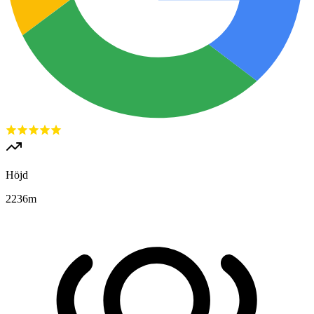
Höjd
2236
m