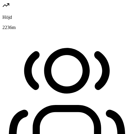
Höjd
2236
m