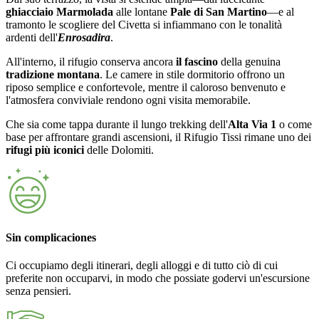
ghiacciaio Marmolada
alle lontane
Pale di San Martino
—e al
tramonto le scogliere del Civetta si infiammano con le tonalità
ardenti dell'
Enrosadira
.
All'interno, il rifugio conserva ancora
il fascino
della genuina
tradizione montana
. Le camere in stile dormitorio offrono un
riposo semplice e confortevole, mentre il caloroso benvenuto e
l'atmosfera conviviale rendono ogni visita memorabile.
Che sia come tappa durante il lungo trekking dell'
Alta Via 1
o come
base per affrontare grandi ascensioni, il Rifugio Tissi rimane uno dei
rifugi più iconici
delle Dolomiti.
Sin complicaciones
Ci occupiamo degli itinerari, degli alloggi e di tutto ciò di cui
preferite non occuparvi, in modo che possiate godervi un'escursione
senza pensieri.