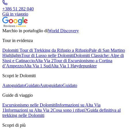
+386 51 282 040
Già in viaggio
Marchio in portafoglio di
World Discovery
Tour in evidenza
Dolomiti Tour di Trekking da Rifugio a Rifugio
Pale di San Martino
Highlights
Tour di Lusso nelle Dolomiti
Dolomiti Classiche: Alpe di
Siusi e Catinaccio
Alta Via 2
Tour di Escursionismo a Cortina
d’Ampezzo
Alta Via 1 Sud
Alta Via 1 Høydepunkter
Scopri le Dolomiti
Autoguidato
Guidato
Autoguidato
Guidato
Guide di viaggio
Escursionismo nelle Dolomiti
Informazioni su Alta Via
1
Informazioni su Alta Via 2
Cosa sono i rifugi?
Guida definitiva al
trekking nelle Dolomiti
Scopri di più