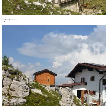
1
/
4