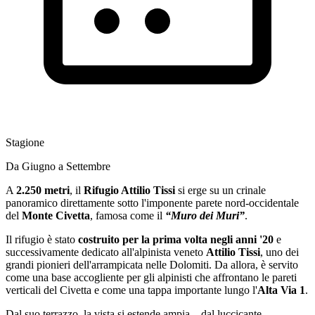
Stagione
Da Giugno a Settembre
A
2.250 metri
, il
Rifugio Attilio Tissi
si erge su un crinale
panoramico direttamente sotto l'imponente parete nord-occidentale
del
Monte Civetta
, famosa come il
“Muro dei Muri”
.
Il rifugio è stato
costruito per la prima volta negli anni '20
e
successivamente dedicato all'alpinista veneto
Attilio Tissi
, uno dei
grandi pionieri dell'arrampicata nelle Dolomiti. Da allora, è servito
come una base accogliente per gli alpinisti che affrontano le pareti
verticali del Civetta e come una tappa importante lungo l'
Alta Via 1
.
Dal suo terrazzo, la vista si estende ampia—dal luccicante