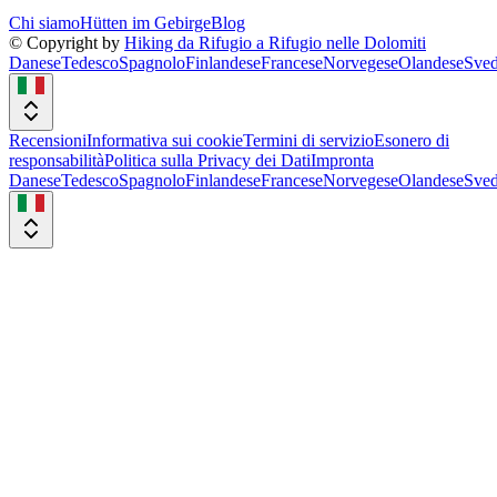
Chi siamo
Hütten im Gebirge
Blog
© Copyright by
Hiking da Rifugio a Rifugio nelle Dolomiti
Danese
Tedesco
Spagnolo
Finlandese
Francese
Norvegese
Olandese
Sved
Recensioni
Informativa sui cookie
Termini di servizio
Esonero di
responsabilità
Politica sulla Privacy dei Dati
Impronta
Danese
Tedesco
Spagnolo
Finlandese
Francese
Norvegese
Olandese
Sved