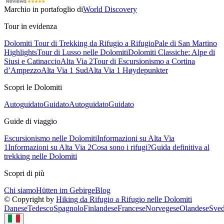
Marchio in portafoglio di
World Discovery
Tour in evidenza
Dolomiti Tour di Trekking da Rifugio a Rifugio
Pale di San Martino
Highlights
Tour di Lusso nelle Dolomiti
Dolomiti Classiche: Alpe di
Siusi e Catinaccio
Alta Via 2
Tour di Escursionismo a Cortina
d’Ampezzo
Alta Via 1 Sud
Alta Via 1 Høydepunkter
Scopri le Dolomiti
Autoguidato
Guidato
Autoguidato
Guidato
Guide di viaggio
Escursionismo nelle Dolomiti
Informazioni su Alta Via
1
Informazioni su Alta Via 2
Cosa sono i rifugi?
Guida definitiva al
trekking nelle Dolomiti
Scopri di più
Chi siamo
Hütten im Gebirge
Blog
© Copyright by
Hiking da Rifugio a Rifugio nelle Dolomiti
Danese
Tedesco
Spagnolo
Finlandese
Francese
Norvegese
Olandese
Sved