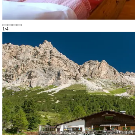
1
/
4