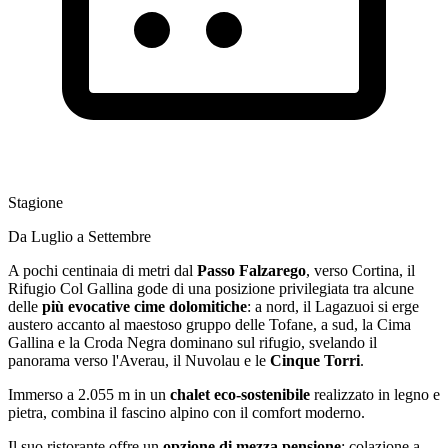
Stagione
Da Luglio a Settembre
A pochi centinaia di metri dal
Passo Falzarego
, verso Cortina, il
Rifugio Col Gallina gode di una posizione privilegiata tra alcune
delle
più evocative cime dolomitiche
: a nord, il Lagazuoi si erge
austero accanto al maestoso gruppo delle Tofane, a sud, la Cima
Gallina e la Croda Negra dominano sul rifugio, svelando il
panorama verso l'Averau, il Nuvolau e le
Cinque Torri
.
Immerso a 2.055 m in un
chalet eco-sostenibile
realizzato in legno e
pietra, combina il fascino alpino con il comfort moderno.
Il suo ristorante offre un
opzione di mezza pensione
: colazione a