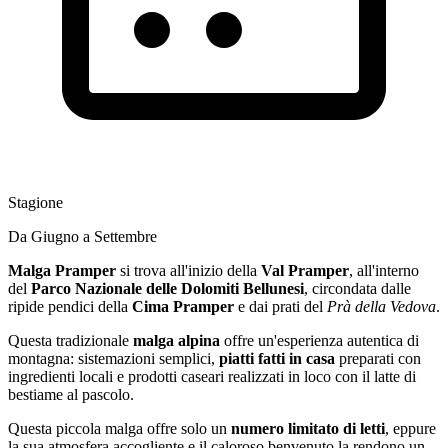
Stagione
Da Giugno a Settembre
Malga Pramper
si trova all'inizio della
Val Pramper
, all'interno
del
Parco Nazionale delle Dolomiti Bellunesi
, circondata dalle
ripide pendici della
Cima Pramper
e dai prati del
Prà della Vedova
.
Questa tradizionale
malga alpina
offre un'esperienza autentica di
montagna: sistemazioni semplici,
piatti fatti in casa
preparati con
ingredienti locali e prodotti caseari realizzati in loco con il latte di
bestiame al pascolo.
Questa piccola malga offre solo un
numero limitato di letti
, eppure
la sua atmosfera accogliente e il caloroso benvenuto la rendono un