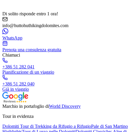
Di solito risponde entro 1 ora!
info@huttohuthikingdolomites.com
WhatsApp
Prenota una consulenza gratuita
Chiamaci
+386 51 282 041
Pianificazione di un viaggio
+386 51 282 040
Già in viaggio
Marchio in portafoglio di
World Discovery
Tour in evidenza
Dolomiti Tour di Trekking da Rifugio a Rifugio
Pale di San Martino
Highlights
Tour di Lusso nelle Dolomiti
Dolomiti Classiche: Alpe di