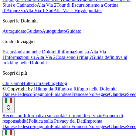
Siusi e Catinaccio
Alta Via 2
Tour di Escursionismo a Cortina
d’Ampezzo
Alta Via 1 Sud
Alta Via 1 Høydepunkter
Scopri le Dolomiti
Autoguidato
Guidato
Autoguidato
Guidato
Guide di viaggio
Escursionismo nelle Dolomiti
Informazioni su Alta Via
1
Informazioni su Alta Via 2
Cosa sono i rifugi?
Guida definitiva al
trekking nelle Dolomiti
Scopri di più
Chi siamo
Hütten im Gebirge
Blog
© Copyright by
Hiking da Rifugio a Rifugio nelle Dolomiti
Danese
Tedesco
Spagnolo
Finlandese
Francese
Norvegese
Olandese
Sved
Recensioni
Informativa sui cookie
Termini di servizio
Esonero di
responsabilità
Politica sulla Privacy dei Dati
Impronta
Danese
Tedesco
Spagnolo
Finlandese
Francese
Norvegese
Olandese
Sved